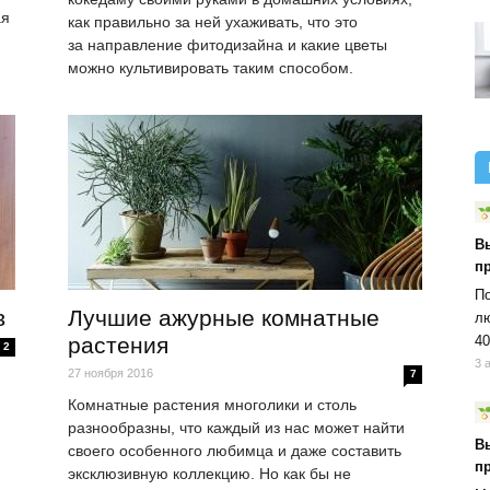
ая
как правильно за ней ухаживать, что это
за направление фитодизайна и какие цветы
можно культивировать таким способом.
В
п
По
в
Лучшие ажурные комнатные
лю
40
растения
2
3 
27 ноября 2016
7
Комнатные растения многолики и столь
разнообразны, что каждый из нас может найти
В
своего особенного любимца и даже составить
п
эксклюзивную коллекцию. Но как бы не