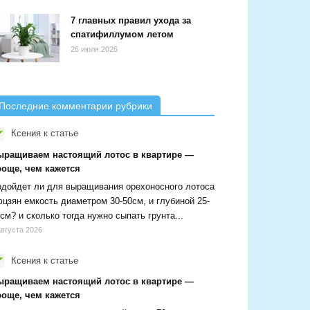
7 главных правил ухода за
спатифиллумом летом
26 июля 2026
Последние комментарии рубрики
Ксения
к статье
ыращиваем настоящий лотос в квартире —
роще, чем кажется
дойдет ли для выращивания орехоносного лотоса
цзян емкость диаметром 30-50см, и глубиной 25-
см? и сколько тогда нужно сыпать грунта...
августа 2026
Ксения
к статье
ыращиваем настоящий лотос в квартире —
роще, чем кажется