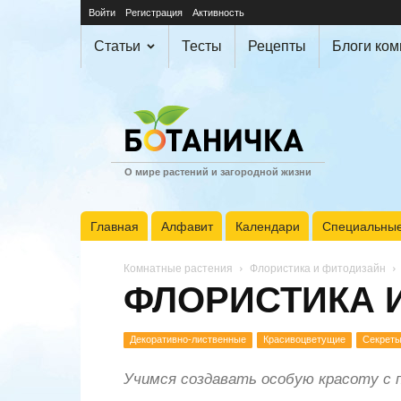
Войти
Регистрация
Активность
Статьи
Тесты
Рецепты
Блоги ко
О мире растений и загородной жизни
Главная
Алфавит
Календари
Специальные
Комнатные растения
Флористика и фитодизайн
ФЛОРИСТИКА 
Декоративно-лиственные
Красивоцветущие
Секреты
Учимся создавать особую красоту с