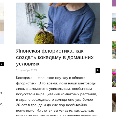
Японская флористика: как
создать кокедаму в домашних
условиях
2
11 декабря 2024
0
Кокедама — японское ноу-хау в области
флористики. В то время, пока наши цветоводы
лишь знакомятся с уникальным, необычным
ет
искусством выращивания комнатных растений,
в стране восходящего солнца оно уже более
е,
20 лет в тренде и до сих пор необычайно
популярно. Из статьи вы узнаете, как сделать
кокедаму своими руками в домашних условиях,