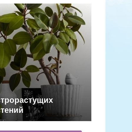
строрастущих
стений