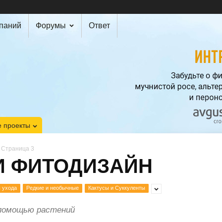
мпаний
Форумы
Ответ
 проекты
Страница 3
И ФИТОДИЗАЙН
 ухода
Редкие и необычные
Кактусы и Суккуленты
 помощью растений