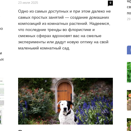
Щу
23 июля 2025
0
св
Одно из самых доступных и при этом далеко не
по
е
самых простых занятий — создание домашних
29
композиций из комнатных растений. Надеемся,
но
что последние тренды во флористике и
смежных сферах вдохновят вас на смелые
эксперименты или дадут новую оптику на свой
маленький комнатный сад.
и
ых