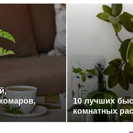
й,
комаров,
10 лучших бы
комнатных ра