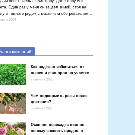
чий хвост очень любит жару. Даже жару без
ета. Один раз у меня он зацвел зимой, стоя на
лу в темноте рядом с масляным обогревателем...
 июля 2026
Блоги компаний
Как надёжно избавиться от
пырея и свинороя на участке
7 августа 2026
Чем подкормить розы после
цветения?
5 августа 2026
Осенняя пересадка пионов:
почему спешить вредно, а