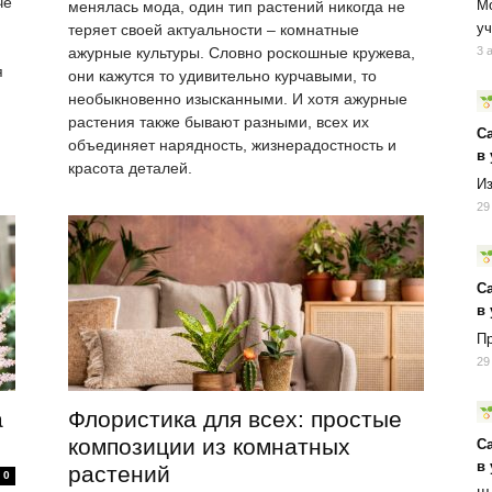
че
Мо
менялась мода, один тип растений никогда не
уч
теряет своей актуальности – комнатные
ажурные культуры. Словно роскошные кружева,
3 
я
они кажутся то удивительно курчавыми, то
необыкновенно изысканными. И хотя ажурные
растения также бывают разными, всех их
С
объединяет нарядность, жизнерадостность и
в
красота деталей.
Из
29
С
в
Пр
29
а
Флористика для всех: простые
композиции из комнатных
С
в
растений
0