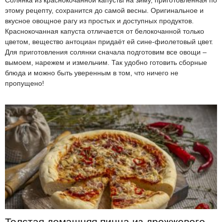
Солянка из краснокочанной капусты на зиму, приготовленная по
этому рецепту, сохранится до самой весны. Оригинальное и
вкусное овощное рагу из простых и доступных продуктов.
Краснокочанная капуста отличается от белокочанной только
цветом, вещество антоциан придаёт ей сине-фиолетовый цвет.
Для приготовления солянки сначала подготовим все овощи –
вымоем, нарежем и измельчим. Так удобно готовить сборные
блюда и можно быть уверенным в том, что ничего не
пропущено!
Толстая домашняя пицца из дрожжевого