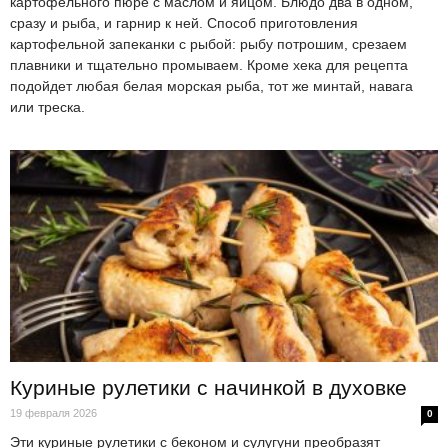
картофельного пюре с маслом и яйцом. Блюдо два в одном,
сразу и рыба, и гарнир к ней. Способ приготовления
картофельной запеканки с рыбой: рыбу потрошим, срезаем
плавники и тщательно промываем. Кроме хека для рецепта
подойдет любая белая морская рыба, тот же минтай, навага
или треска.
Куриные рулетики с начинкой в духовке
19 февраля 2026
0
Эти куриные рулетики с беконом и сулугуни преобразят