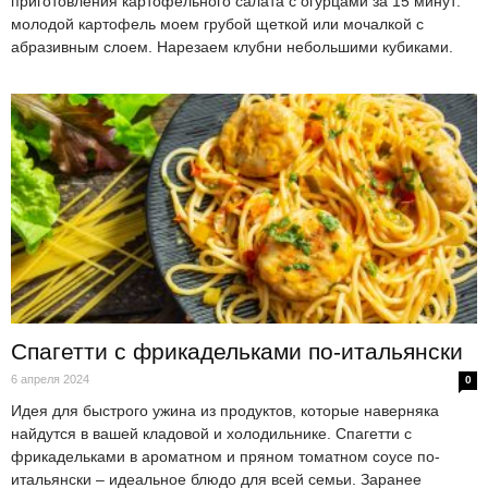
приготовления картофельного салата с огурцами за 15 минут:
молодой картофель моем грубой щеткой или мочалкой с
абразивным слоем. Нарезаем клубни небольшими кубиками.
Спагетти с фрикадельками по-итальянски
6 апреля 2024
0
Идея для быстрого ужина из продуктов, которые наверняка
найдутся в вашей кладовой и холодильнике. Спагетти с
фрикадельками в ароматном и пряном томатном соусе по-
итальянски – идеальное блюдо для всей семьи. Заранее