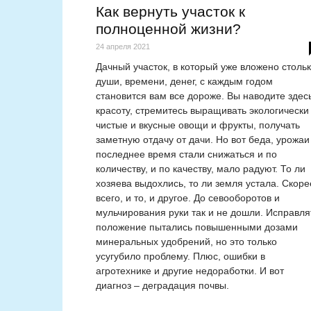
Как вернуть участок к
полноценной жизни?
24 апреля 2021
Дачный участок, в который уже вложено столь
души, времени, денег, с каждым годом
становится вам все дороже. Вы наводите здес
красоту, стремитесь выращивать экологически
чистые и вкусные овощи и фрукты, получать
заметную отдачу от дачи. Но вот беда, урожаи
последнее время стали снижаться и по
количеству, и по качеству, мало радуют. То ли
хозяева выдохлись, то ли земля устала. Скоре
всего, и то, и другое. До севооборотов и
мульчирования руки так и не дошли. Исправля
положение пытались повышенными дозами
минеральных удобрений, но это только
усугубило проблему. Плюс, ошибки в
агротехнике и другие недоработки. И вот
диагноз – деградация почвы.