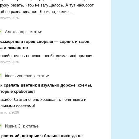
ружу резать, чтоб не загущалось. А тут наоборот,
об не разваливался. Логично, если к...
августа 2026
Александр
к статье
ессмертный горец спорыш — сорняк и газон,
а и лекарство
асибо, очень полезно- необходимая информация.
августа 2026
irinaskvortcova
к статье
ак сделать цветник визуально дороже: схемы,
оторые сработают
асибо! Статья очень хорошая, с понятными и
ельными советами!
августа 2026
Ирина С.
к статье
 растений, которые я больше никогда не