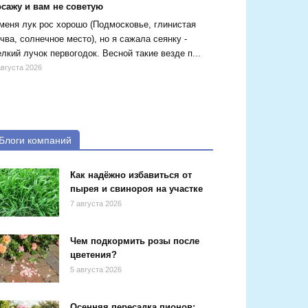
осажу и вам не советую
меня лук рос хорошо (Подмосковье, глинистая
чва, солнечное место), но я сажала сеянку -
лкий лучок первогодок. Весной такие везде п...
августа 2026
Блоги компаний
Как надёжно избавиться от
пырея и свинороя на участке
7 августа 2026
Чем подкормить розы после
цветения?
5 августа 2026
Осенняя пересадка пионов: