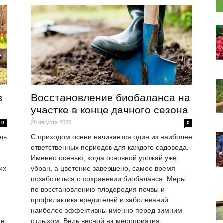
в
Восстановление биобаланса на
участке в конце дачного сезона
28 августа 2020
0
0
дь
С приходом осени начинается один из наиболее
.
ответственных периодов для каждого садовода.
Именно осенью, когда основной урожай уже
их
убран, а цветение завершено, самое время
позаботиться о сохранении биобаланса. Меры
по восстановлению плодородия почвы и
профилактика вредителей и заболеваний
наиболее эффективны именно перед зимним
не
отдыхом. Ведь весной на мероприятия,