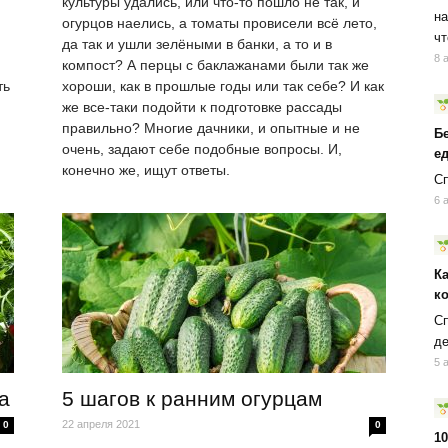
культуры удались, или что-то пошло не так, и
на
огурцов наелись, а томаты провисели всё лето,
чт
да так и ушли зелёными в банки, а то и в
8 
компост? А перцы с баклажанами были так же
ть
хороши, как в прошлые годы или так себе? И как
же все-таки подойти к подготовке рассады
правильно? Многие дачники, и опытные и не
Б
очень, задают себе подобные вопросы. И,
ед
конечно же, ищут ответы.
Сп
6 
К
к
Сп
д
5 
а
5 шагов к ранним огурцам
22 апреля 2021
0
0
10