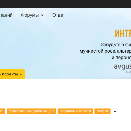
мпаний
Форумы
Ответ
 проекты
ки
Удобрения и средства защиты
Вредители и болезни
Ягодник