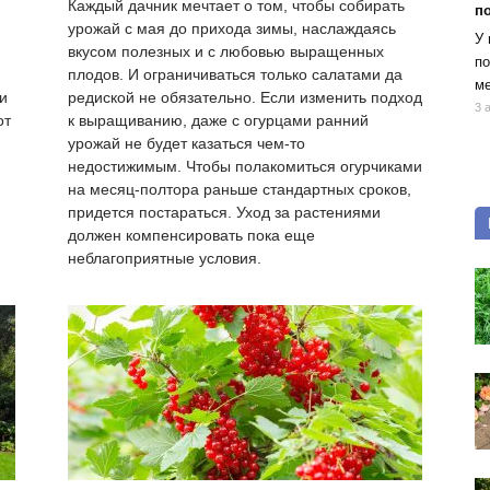
Каждый дачник мечтает о том, чтобы собирать
п
урожай с мая до прихода зимы, наслаждаясь
У 
вкусом полезных и с любовью выращенных
по
плодов. И ограничиваться только салатами да
ме
и
редиской не обязательно. Если изменить подход
3 
от
к выращиванию, даже с огурцами ранний
урожай не будет казаться чем-то
недостижимым. Чтобы полакомиться огурчиками
на месяц-полтора раньше стандартных сроков,
придется постараться. Уход за растениями
должен компенсировать пока еще
неблагоприятные условия.