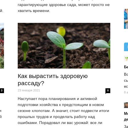
гарантирующие здоровье сада, может просто не
й.
хватить времени.
Б
Вс
Как вырастить здоровую
сы
рассаду?
ес
23 января 2021
3
0
8 
Наступает пора планирования и активной
подготовки хозяйства к предстоящим в новом
и
сезоне хлопотам. А значит, стоит подвести итоги
М
й
прошлых трудов и проделать работу над
д
ошибками. Порадовал ли вас урожай: все ли
За