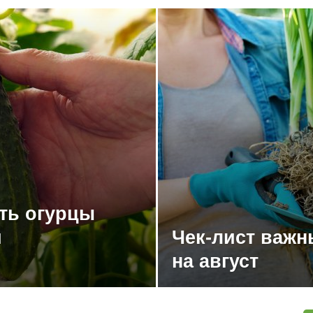
ть огурцы
и
Чек-лист важн
на август