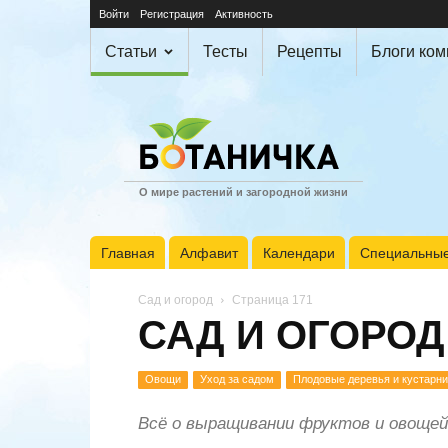
Войти
Регистрация
Активность
Статьи
Тесты
Рецепты
Блоги ко
О мире растений и загородной жизни
Главная
Алфавит
Календари
Специальные
Сад и огород
Страница 171
САД И ОГОРОД
Овощи
Уход за садом
Плодовые деревья и кустарни
Всё о выращивании фруктов и овощей