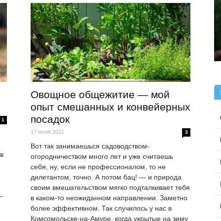
Овощное общежитие — мой
опыт смешанных и конвейерных
посадок
1
17 июля 2021
3
Вот так занимаешься садоводством-
в
огородничеством много лет и уже считаешь
себя, ну, если не профессионалом, то не
дилетантом, точно. А потом бац! — и природа
своим вмешательством мягко подталкивает тебя
–
в каком-то неожиданном направлении. Заметно
более эффективном. Так случилось у нас в
Комсомольске-на-Амуре, когда укрытые на зиму