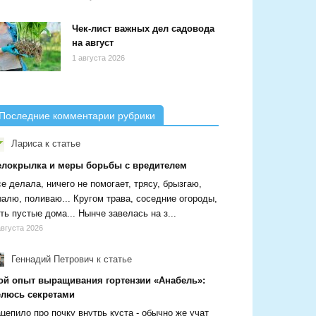
Чек-лист важных дел садовода
на август
1 августа 2026
Последние комментарии рубрики
Лариса
к статье
елокрылка и меры борьбы с вредителем
е делала, ничего не помогает, трясу, брызгаю,
алю, поливаю... Кругом трава, соседние огороды,
ть пустые дома... Нынче завелась на з...
августа 2026
Геннадий Петрович
к статье
ой опыт выращивания гортензии «Анабель»:
елюсь секретами
цепило про почку внутрь куста - обычно же учат