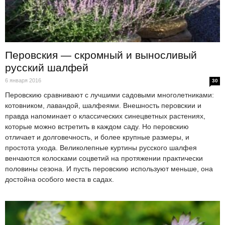
Перовския — скромный и выносливый
русский шалфей
6 января 2016
30
Перовскию сравнивают с лучшими садовыми многолетниками:
котовником, лавандой, шалфеями. Внешность перовскии и
правда напоминает о классических синецветных растениях,
которые можно встретить в каждом саду. Но перовскию
отличает и долговечность, и более крупные размеры, и
простота ухода. Великолепные куртины русского шалфея
венчаются колосками соцветий на протяжении практически
половины сезона. И пусть перовскию используют меньше, она
достойна особого места в садах.