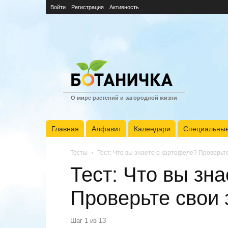
Войти
Регистрация
Активность
О мире растений и загородной жизни
Главная
Алфавит
Календари
Специальные
Тесты
Тест: Что вы знаете о картофеле? Проверьте
Тест: Что вы зн
Проверьте свои 
Шаг
1
из
13