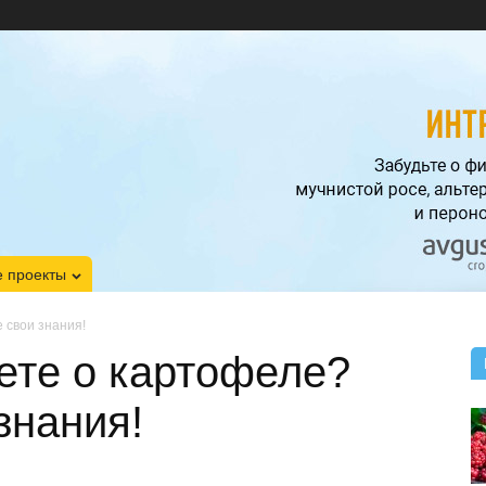
 проекты
 свои знания!
аете о картофеле?
знания!