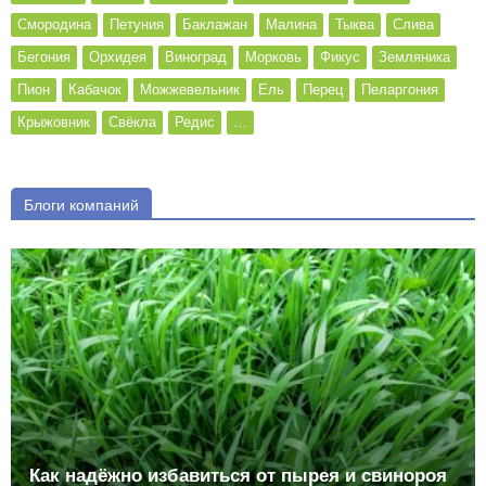
Смородина
Петуния
Баклажан
Малина
Тыква
Слива
Бегония
Орхидея
Виноград
Морковь
Фикус
Земляника
Пион
Кабачок
Можжевельник
Ель
Перец
Пеларгония
Крыжовник
Свёкла
Редис
…
Блоги компаний
Как надёжно избавиться от пырея и свинороя