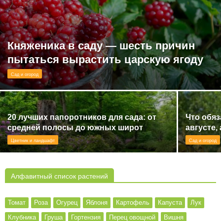
Княженика в саду — шесть причин
пытаться вырастить царскую ягоду
Сад и огород
20 лучших папоротников для сада: от
Что обяз
средней полосы до южных широт
августе,
Цветник и ландшафт
Сад и огород
Алфавитный список растений
Томат
Роза
Огурец
Яблоня
Картофель
Капуста
Лук
Клубника
Груша
Гортензия
Перец овощной
Вишня