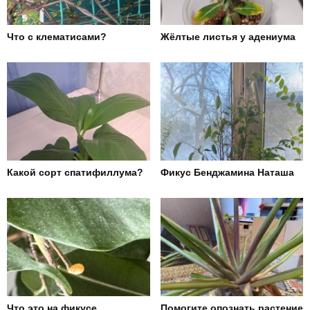
Что с клематисами?
Жёлтые листья у адениума
Какой сорт спатифиллума?
Фикус Бенджамина Наташа
Что это на фикусе
Помогите опознать растение