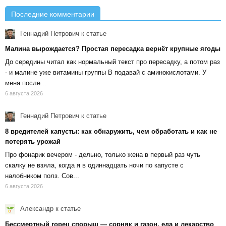
Последние комментарии
Геннадий Петрович
к статье
Малина вырождается? Простая пересадка вернёт крупные ягоды
До середины читал как нормальный текст про пересадку, а потом раз
- и малине уже витамины группы В подавай с аминокислотами. У
меня после...
6 августа 2026
Геннадий Петрович
к статье
8 вредителей капусты: как обнаружить, чем обработать и как не
потерять урожай
Про фонарик вечером - дельно, только жена в первый раз чуть
скалку не взяла, когда я в одиннадцать ночи по капусте с
налобником полз. Сов...
6 августа 2026
Александр
к статье
Бессмертный горец спорыш — сорняк и газон, еда и лекарство