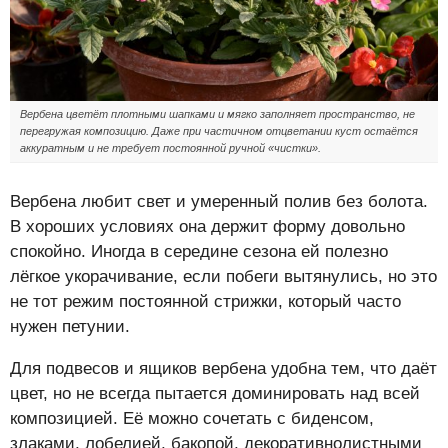
Вербена цветёт плотными шапками и мягко заполняет пространство, не
перегружая композицию. Даже при частичном отцветании куст остаётся
аккуратным и не требует постоянной ручной «чистки».
Вербена любит свет и умеренный полив без болота.
В хороших условиях она держит форму довольно
спокойно. Иногда в середине сезона ей полезно
лёгкое укорачивание, если побеги вытянулись, но это
не тот режим постоянной стрижки, который часто
нужен петунии.
Для подвесов и ящиков вербена удобна тем, что даёт
цвет, но не всегда пытается доминировать над всей
композицией. Её можно сочетать с биденсом,
злаками, лобелией, бакопой, декоративнолистными