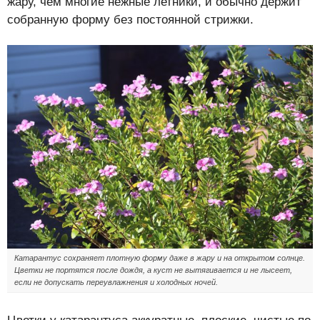
жару, чем многие нежные летники, и обычно держит
собранную форму без постоянной стрижки.
Катарантус сохраняет плотную форму даже в жару и на открытом солнце.
Цветки не портятся после дождя, а куст не вытягивается и не лысеет,
если не допускать переувлажнения и холодных ночей.