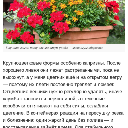
5 лучших замен петунии: минимум ухода — максимум эффекта
Крупноцветковые формы особенно капризны. После
хорошего ливня они лежат растрёпанными, пока не
высохнут, а у меня цветник ещё и на открытом ветру
— поэтому их плети постоянно треплет и ломает.
Отцветшие венчики нужно регулярно удалять, иначе
клумба становится неряшливой, а семенные
коробочки оттягивают на себя силы, ослабляя
цветение. В контейнерах реакция на пересушку резка
и болезненна: один жаркий день без полива — и
восстановление займёт время. Для стабильного