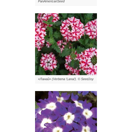
PanAmericanSeed
«Ланай» (Verbena ‘Lanai’). © SeedJoy