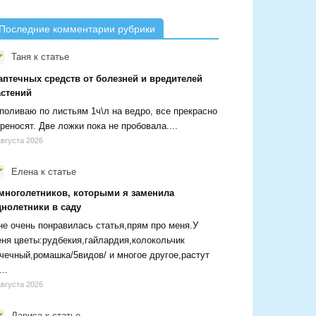
Последние комментарии рубрики
Таня
к статье
аптечных средств от болезней и вредителей
астений
поливаю по листьям 1ч\л на ведро, все прекрасно
реносят. Две ложки пока не пробовала....
августа 2026
Елена
к статье
 многолетников, которыми я заменила
днолетники в саду
е очень понравилась статья,прям про меня.У
ня цветы:рудбекия,гайлардия,колокольчик
чечный,ромашка/5видов/ и многое другое,растут
...
августа 2026
Лариса
к статье