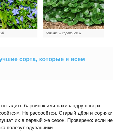
лый
Копытень европейский
учшие сорта, которые я всем
 посадить барвинок или пахизандру поверх
сосётся». Не рассосётся. Старый дёрн и сорняки
ушат их в первый же сезон. Проверено: если не
нка полезут одуванчики.