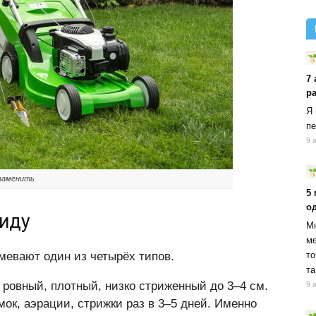
7 
р
Я 
пе
9 
 заменить
5
о
виду
Мн
ме
умевают один из четырёх типов.
то
та
ровный, плотный, низко стриженный до 3–4 см.
9 
мок, аэрации, стрижки раз в 3–5 дней. Именно