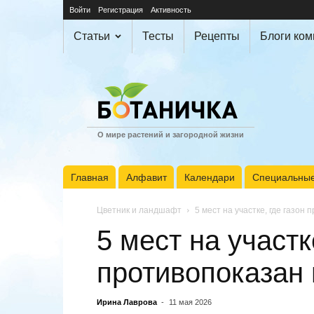
Войти
Регистрация
Активность
Статьи
Тесты
Рецепты
Блоги ко
О мире растений и загородной жизни
Главная
Алфавит
Календари
Специальные
Цветник и ландшафт
5 мест на участке, где газон
5 мест на участк
противопоказан 
Ирина Лаврова
-
11 мая 2026