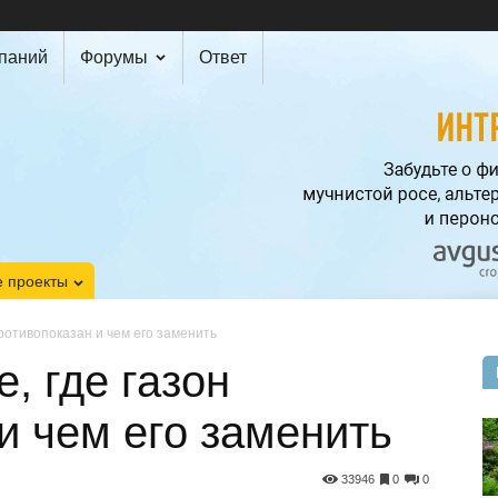
мпаний
Форумы
Ответ
 проекты
 противопоказан и чем его заменить
е, где газон
и чем его заменить
33946
0
0