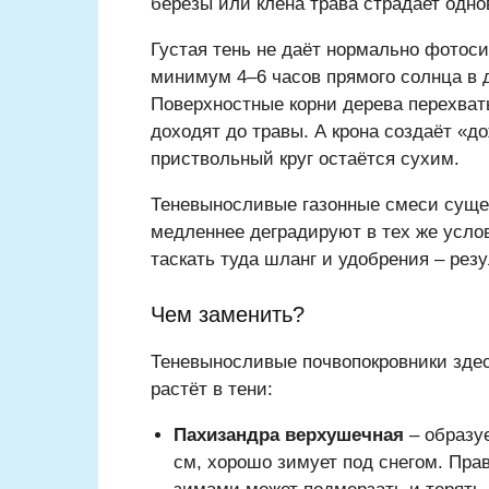
берёзы или клёна трава страдает одно
Густая тень не даёт нормально фотоси
минимум 4–6 часов прямого солнца в д
Поверхностные корни дерева перехват
доходят до травы. А крона создаёт «д
приствольный круг остаётся сухим.
Теневыносливые газонные смеси сущес
медленнее деградируют в тех же усло
таскать туда шланг и удобрения – резу
Чем заменить?
Теневыносливые почвопокровники здес
растёт в тени:
Пахизандра верхушечная
– образу
см, хорошо зимует под снегом. Пра