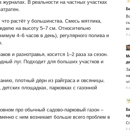
в журналах. В реальности на частных участках
Б
атратен.
Вс
, что растёт у большинства. Смесь мятлика,
сы
неделю на высоту 5–7 см. Относительно
ес
8 
нимум 4–6 часов в день), регулярного полива и
ы.
аков и разнотравья, косится 1–2 раза за сезон.
М
родный луг. Подходит для больших участков и
д
За
на
анию, плотный дёрн из райграса и овсяницы.
чт
 детских площадках, парковках с газонной
8 
новном про обычный садово-парковый газон –
Б
ед
именно с ним возникает больше всего проблем в
Сп
6 