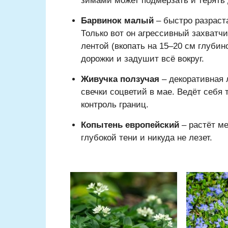
зимами может подмерзать и терять 
Барвинок малый
– быстро разраст
Только вот он агрессивный захватчи
лентой (вкопать на 15–20 см глубин
дорожки и задушит всё вокруг.
Живучка ползучая
– декоративная л
свечки соцветий в мае. Ведёт себя 
контроль границ.
Копытень европейский
– растёт ме
глубокой тени и никуда не лезет.