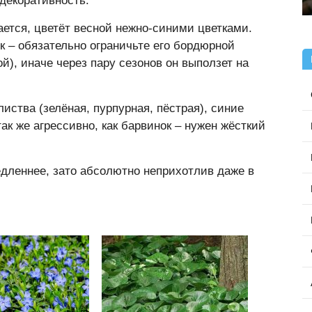
декоративность.
ается, цветёт весной нежно-синими цветками.
к – обязательно ограничьте его бордюрной
ой), иначе через пару сезонов он выползет на
иства (зелёная, пурпурная, пёстрая), синие
так же агрессивно, как барвинок – нужен жёсткий
дленнее, зато абсолютно неприхотлив даже в