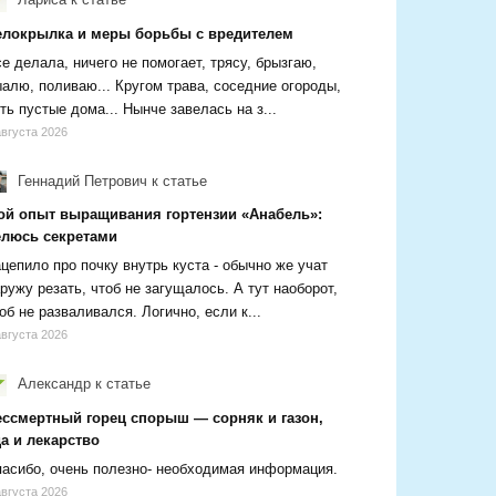
елокрылка и меры борьбы с вредителем
е делала, ничего не помогает, трясу, брызгаю,
алю, поливаю... Кругом трава, соседние огороды,
ть пустые дома... Нынче завелась на з...
августа 2026
Геннадий Петрович
к статье
ой опыт выращивания гортензии «Анабель»:
елюсь секретами
цепило про почку внутрь куста - обычно же учат
ружу резать, чтоб не загущалось. А тут наоборот,
об не разваливался. Логично, если к...
августа 2026
Александр
к статье
ессмертный горец спорыш — сорняк и газон,
а и лекарство
асибо, очень полезно- необходимая информация.
августа 2026