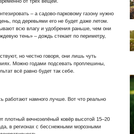
временно от трёх вещей.
нтезировать – а садово-парковому газону нужно
ень, под деревьями его не будет даже летом.
ывают всю влагу и удобрения раньше, чем они
ождевую тень» – дождь стекает по периметру,
твуют, но честно говоря, они лишь чуть
виях. Можно годами подсевать проплешины,
льтат всё равно будет так себе.
ь работают намного лучше. Вот что реально
ет плотный вечнозелёный ковёр высотой 15–20
вда, в регионах с бесснежными морозными