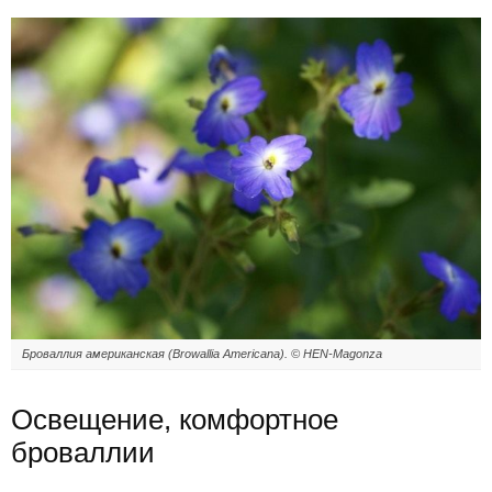
Броваллия американская (Browallia Americana). © HEN-Magonza
Освещение, комфортное
броваллии