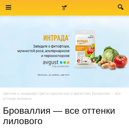
Цветник и ландшафт
Цветы однолетние и двулетние
Броваллия — все
оттенки лилового
Броваллия — все оттенки
лилового