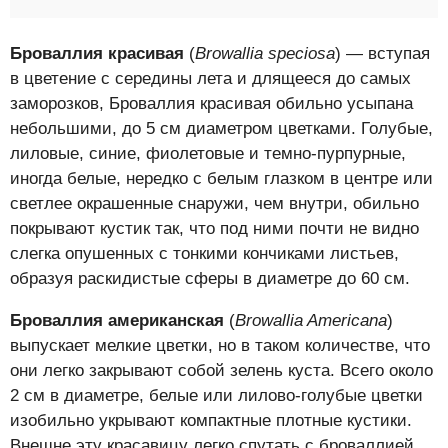
Броваллия красивая
(
Browallia speciosa
) — вступая
в цветение с середины лета и длящееся до самых
заморозков, Броваллия красивая обильно усыпана
небольшими, до 5 см диаметром цветками. Голубые,
лиловые, синие, фиолетовые и темно-пурпурные,
иногда белые, нередко с белым глазком в центре или
светлее окрашенные снаружи, чем внутри, обильно
покрывают кустик так, что под ними почти не видно
слегка опушенных с тонкими кончиками листьев,
образуя раскидистые сферы в диаметре до 60 см.
Броваллия американская
(
Browallia Americana
)
выпускает мелкие цветки, но в таком количестве, что
они легко закрывают собой зелень куста. Всего около
2 см в диаметре, белые или лилово-голубые цветки
изобильно укрывают компактные плотные кустики.
Внешне эту красавицу легко спутать с броваллией