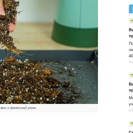
В
п
По
лю
40
3 
В
п
Мо
уч
 мох и древесный уголь
3 
С