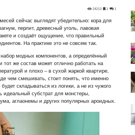
24213
1
1
месей сейчас выглядят убедительно: кора для
агнум, перлит, древесный уголь, лавовая
пакете и создаёт ощущение, что правильный
едиентов. На практике это не совсем так.
 набор модных компонентов, а определённый
и тот же состав может отлично работать на
ературой и плохо – в сухой жаркой квартире,
жде чем смешивать, стоит понять, что именно
 будет складываться из логики, а не из чужого
ать идеальный субстрат для монстеры,
ума, аглаонемы и других популярных ароидных.