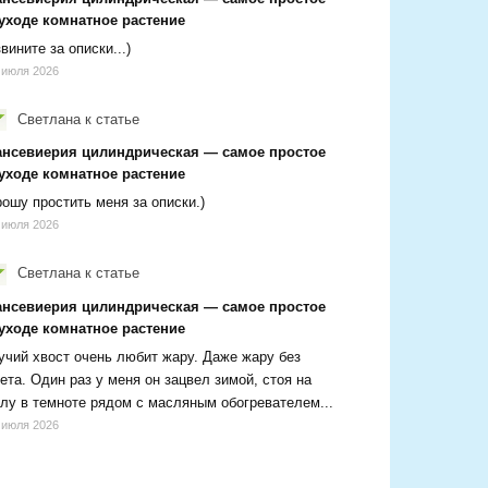
 уходе комнатное растение
вините за описки...)
 июля 2026
Светлана
к статье
ансевиерия цилиндрическая — самое простое
 уходе комнатное растение
ошу простить меня за описки.)
 июля 2026
Светлана
к статье
ансевиерия цилиндрическая — самое простое
 уходе комнатное растение
чий хвост очень любит жару. Даже жару без
ета. Один раз у меня он зацвел зимой, стоя на
лу в темноте рядом с масляным обогревателем...
 июля 2026