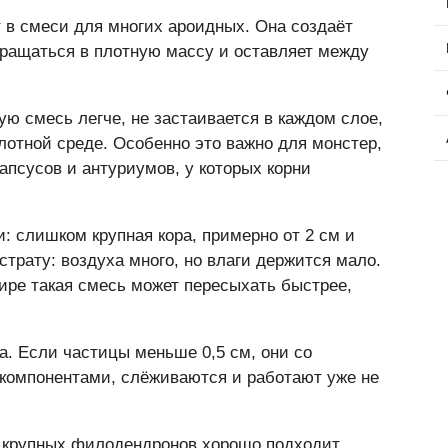
 в смеси для многих ароидных. Она создаёт
вращаться в плотную массу и оставляет между
ую смесь легче, не застаивается в каждом слое,
олотной среде. Особенно это важно для монстер,
псусов и антуриумов, у которых корни
: слишком крупная кора, примерно от 2 см и
трату: воздуха много, но влаги держится мало.
ире такая смесь может пересыхать быстрее,
а. Если частицы меньше 0,5 см, они со
компонентами, слёживаются и работают уже не
 крупных филодендронов хорошо подходит