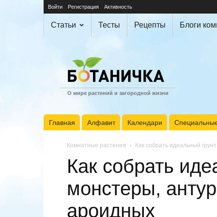
Войти
Регистрация
Активность
Статьи
Тесты
Рецепты
Блоги ко
О мире растений и загородной жизни
Главная
Алфавит
Календари
Специальные
Комнатные растения
Как собрать идеальный грунт
Как собрать иде
монстеры, антур
ароидных