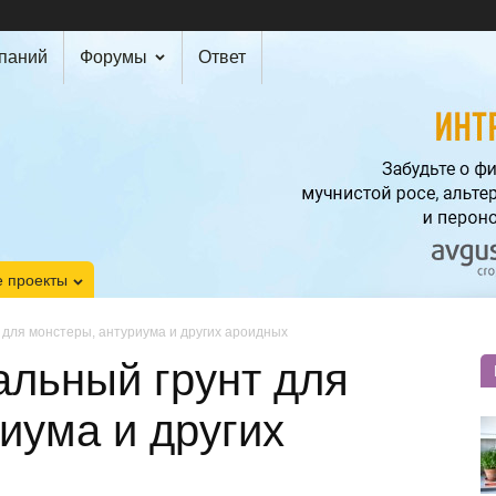
мпаний
Форумы
Ответ
 проекты
 для монстеры, антуриума и других ароидных
альный грунт для
иума и других