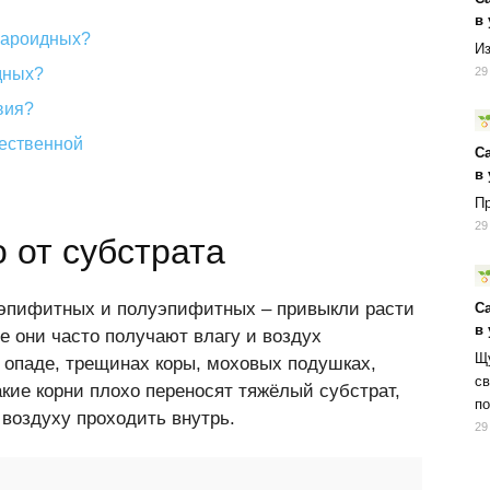
в
я ароидных?
Из
29
дных?
вия?
чественной
С
в
Пр
29
 от субстрата
 эпифитных и полуэпифитных – привыкли расти
С
в
е они часто получают влагу и воздух
Щу
 опаде, трещинах коры, моховых подушках,
св
акие корни плохо переносят тяжёлый субстрат,
по
 воздуху проходить внутрь.
29