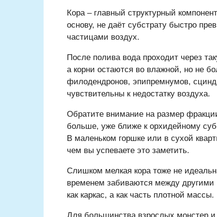
Кора – главный структурный компонент
основу, не даёт субстрату быстро пре
частицами воздух.
После полива вода проходит через так
а корни остаются во влажной, но не б
филодендронов, эпипремнумов, сцинда
чувствительны к недостатку воздуха.
Обратите внимание на размер фракции
больше, уже ближе к орхидейному субс
В маленьком горшке или в сухой кварт
чем вы успеваете это заметить.
Слишком мелкая кора тоже не идеальн
временем забиваются между другими 
как каркас, а как часть плотной массы.
Для большинства взрослых монстер и