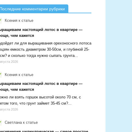
Последние комментарии рубрики
Ксения
к статье
ыращиваем настоящий лотос в квартире —
роще, чем кажется
дойдет ли для выращивания орехоносного лотоса
цзян емкость диаметром 30-50см, и глубиной 25-
см? и сколько тогда нужно сыпать грунта...
августа 2026
Ксения
к статье
ыращиваем настоящий лотос в квартире —
роще, чем кажется
жно ли взять горшок высотой около 70 см, с
етом того, что грунт займет 35-45 см?...
августа 2026
Светлана
к статье
ансевиерия цилиндрическая — самое простое