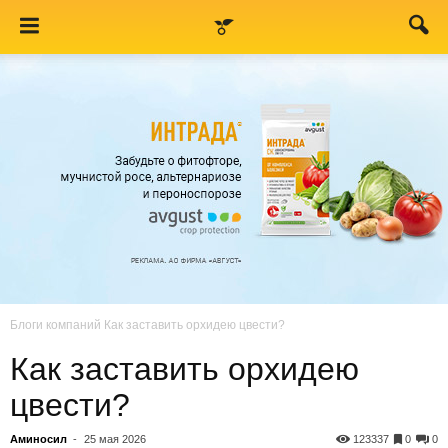
Блоги компаний
Как заставить орхидею цвести?
Как заставить орхидею
цвести?
Аминосил
-
25 мая 2026
123337
0
0