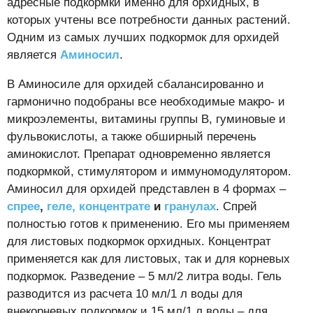
адресные подкормки именно для орхидных, в
которых учтены все потребности данных растений.
Одним из самых лучших подкормок для орхидей
является
Аминосил
.
В Аминосиле для орхидей сбалансированно и
гармонично подобраны все необходимые макро- и
микроэлементы, витамины группы В, гуминовые и
фульвокислоты, а также обширный перечень
аминокислот. Препарат одновременно является
подкормкой, стимулятором и иммуномодулятором.
Аминосил для орхидей представлен в 4 формах –
спрее
,
геле,
концентрате
и
гранулах
. Спрей
полностью готов к применению. Его мы применяем
для листовых подкормок орхидных. Концентрат
применяется как для листовых, так и для корневых
подкормок. Разведение – 5 мл/2 литра воды. Гель
разводится из расчета 10 мл/1 л воды для
внекорневых подкормок и 15 мл/1 л воды – для