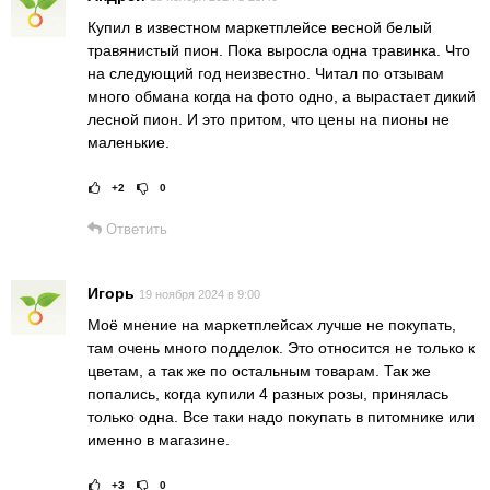
Купил в известном маркетплейсе весной белый
травянистый пион. Пока выросла одна травинка. Что
на следующий год неизвестно. Читал по отзывам
много обмана когда на фото одно, а вырастает дикий
лесной пион. И это притом, что цены на пионы не
маленькие.
+2
0
Рейтинг статьи:
Поставить оце
Ответить
Игорь
19 ноября 2024 в 9:00
Моё мнение на маркетплейсах лучше не покупать,
там очень много подделок. Это относится не только к
цветам, а так же по остальным товарам. Так же
попались, когда купили 4 разных розы, принялась
только одна. Все таки надо покупать в питомнике или
именно в магазине.
+3
0