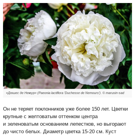
«Дюшес де Немур» (Paeonia lactiflora ’Duchesse de Nemours’). © marusin-sad
Он не теряет поклонников уже более 150 лет. Цветки
крупные с желтоватым оттенком центра
и зеленоватым основанием лепестков, но выгорают
до чисто белых. Диаметр цветка 15-20 см. Куст