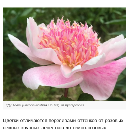
«Ду Телл» (Paeonia lactiflora ’Do Tell’). © styerspeonies
Цветки отличаются переливами оттенков от розовых
нежных крупных лепестков до темно-розовых,