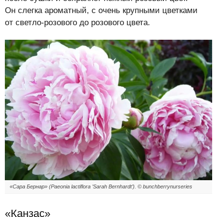
Он слегка ароматный, с очень крупными цветками
от светло-розового до розового цвета.
«Сара Бернар» (Paeonia lactiflora ’Sarah Bernhardt’). © bunchberrynurseries
«Канзас»