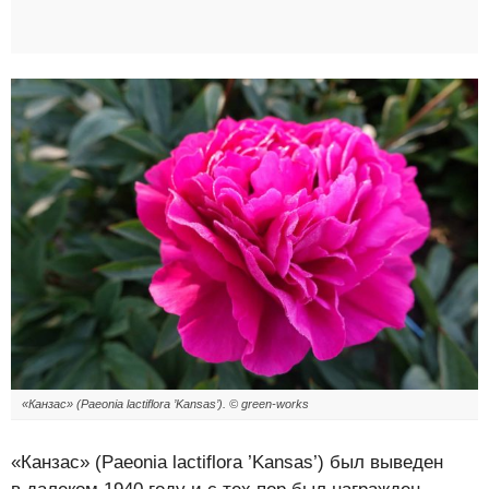
«Канзас» (Paeonia lactiflora ’Kansas’). © green-works
«Канзас» (Paeonia lactiflora ’Kansas’) был выведен