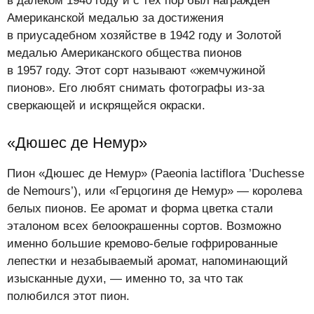
в далеком 1940 году и с тех пор был награжден
Американской медалью за достижения
в приусадебном хозяйстве в 1942 году и Золотой
медалью Американского общества пионов
в 1957 году. Этот сорт называют «жемчужиной
пионов». Его любят снимать фотографы из-за
сверкающей и искрящейся окраски.
«Дюшес де Немур»
Пион «Дюшес де Немур» (Paeonia lactiflora ’Duchesse
de Nemours’), или «Герцогиня де Немур» — королева
белых пионов. Ее аромат и форма цветка стали
эталоном всех белоокрашенны сортов. Возможно
именно большие кремово-белые гофрированные
лепестки и незабываемый аромат, напоминающий
изысканные духи, — именно то, за что так
полюбился этот пион.