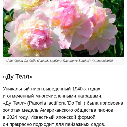
«Распберри Сандей» (Paeonia lactiflora ’Raspberry Sundae’). © mnogoletniki
«Ду Телл»
Уникальный пион выведенный 1940-х годах
и отмеченный многочисленными наградами.
«Ду Телл» (Paeonia lactiflora ’Do Tell’) была присвоена
золотая медаль Американского общества пионов
в 2024 году. Известный японской формой
он прекрасно подходит для пейзажных садов.