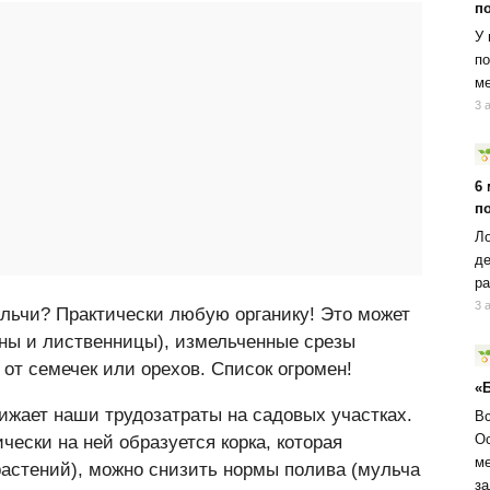
п
У 
по
ме
3 
6
п
Ло
де
ра
3 
ульчи? Практически любую органику! Это может
сны и лиственницы), измельченные срезы
 от семечек или орехов. Список огромен!
«
жает наши трудозатраты на садовых участках.
Вс
Ос
чески на ней образуется корка, которая
ме
растений), можно снизить нормы полива (мульча
за