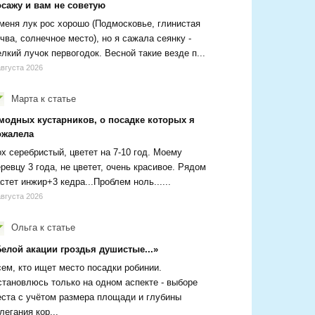
осажу и вам не советую
меня лук рос хорошо (Подмосковье, глинистая
чва, солнечное место), но я сажала сеянку -
лкий лучок первогодок. Весной такие везде п...
августа 2026
Марта
к статье
 модных кустарников, о посадке которых я
ожалела
х серебристый, цветет на 7-10 год. Моему
ревцу 3 года, не цветет, очень красивое. Рядом
стет инжир+3 кедра...Проблем ноль......
августа 2026
Ольга
к статье
Белой акации гроздья душистые...»
ем, кто ищет место посадки робинии.
тановлюсь только на одном аспекте - выборе
ста с учётом размера площади и глубины
легания кор...