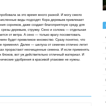
пробовала за это время много разной. И могу смело
численные виды подходят. Кора деревьев привлекает
ния сорняков, даже создает благоприятную среду для
 срезы деревьев, стружку. Сено и солома — отдельная
ается от ветра. А сено — только врагу посоветовать
емян будет превеликое множество. Сразу понятно, что
 не применял. Далее — шелуха от семечек отлично летит
ядках прорастают неочищенные семена. И если применять
х блоков, вот уж действительно отличный материал. И
нические удобрения в красивой упаковке не нужны.
Поставить оценку