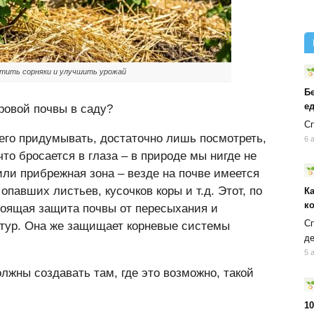
ратить сорняки и улучшить урожай
Б
ед
ровой почвы в саду?
Сп
чего придумывать, достаточно лишь посмотреть,
6 
что бросается в глаза – в природе мы нигде не
 или прибрежная зона – везде на почве имеется
опавших листьев, кусочков коры и т.д. Этот, по
К
к
стоящая защита почвы от пересыхания и
Сп
атур. Она же защищает корневые системы
д
5 
лжны создавать там, где это возможно, такой
10