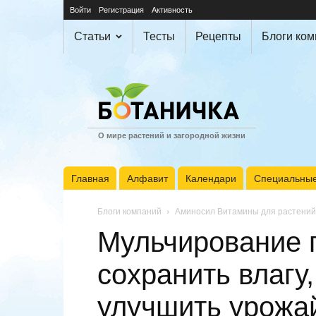
Войти
Регистрация
Активность
Статьи
Тесты
Рецепты
Блоги ко
О мире растений и загородной жизни
Главная
Алфавит
Календари
Специальные
Блоги компаний
Аминосил Витамины для растений
Мульчирование п
сохранить влагу,
улучшить урожа