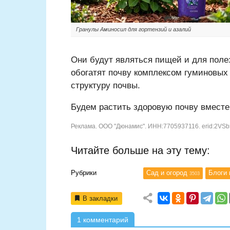
Гранулы Аминосил для гортензий и азалий
Они будут являться пищей и для полез
обогатят почву комплексом гуминовых
структуру почвы.
Будем растить здоровую почву вместе
Реклама. ООО "Дюнамис". ИНН:7705937116. erid:2VS
Читайте больше на эту тему:
Рубрики
Сад и огород
Блоги
3503
В закладки
1 комментарий