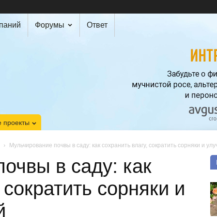
мпаний
Форумы
Ответ
 проекты
Мульчирование почвы в саду: как сохранить влагу, сократить сорняки и ул
очвы в саду: как
 сократить сорняки и
й