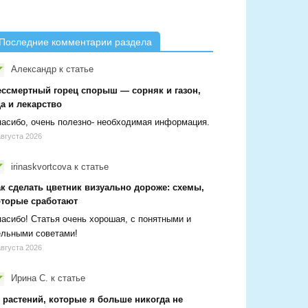
Последние комментарии раздела
Александр
к статье
ессмертный горец спорыш — сорняк и газон,
а и лекарство
асибо, очень полезно- необходимая информация.
августа 2026
irinaskvortcova
к статье
ак сделать цветник визуально дороже: схемы,
оторые сработают
асибо! Статья очень хорошая, с понятными и
ельными советами!
августа 2026
Ирина С.
к статье
 растений, которые я больше никогда не