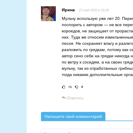
Ирина
23 мая 2026 в 18:29
Мульчу использую уже лет 20. Пере
поспорить с автором — не все пере
короедов, не защищает от прораста
них. Туда же относим измельченные
песня. Не сохраняет влагу и разлет
разложить по грядкам, потому как с
автор сено себе на грядки никогда
по ветру к соседям, а на своих гр
мульчу, так из отработанных грибны
тогда никакие дополнительные орга
+1
0
Рейтинг статьи:
Ответить
Напишите свой комментарий