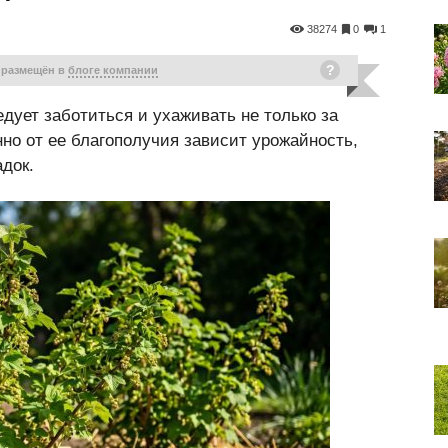
38274
0
1
 размещён в
блоге компании
едует заботиться и ухаживать не только за
нно от ее благополучия зависит урожайность,
док.