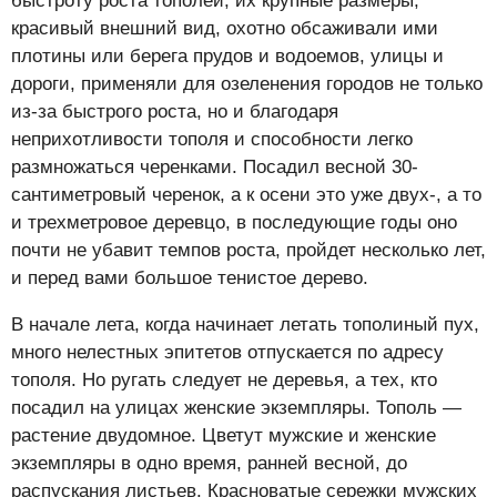
быстроту роста тополей, их крупные размеры,
красивый внешний вид, охотно обсаживали ими
плотины или берега прудов и водоемов, улицы и
дороги, применяли для озеленения городов не только
из-за быстрого роста, но и благодаря
неприхотливости тополя и способности легко
размножаться черенками. Посадил весной 30-
сантиметровый черенок, а к осени это уже двух-, а то
и трехметровое деревцо, в последующие годы оно
почти не убавит темпов роста, пройдет несколько лет,
и перед вами большое тенистое дерево.
В начале лета, когда начинает летать тополиный пух,
много нелестных эпитетов отпускается по адресу
тополя. Но ругать следует не деревья, а тех, кто
посадил на улицах женские экземпляры. Тополь —
растение двудомное. Цветут мужские и женские
экземпляры в одно время, ранней весной, до
распускания листьев. Красноватые сережки мужских