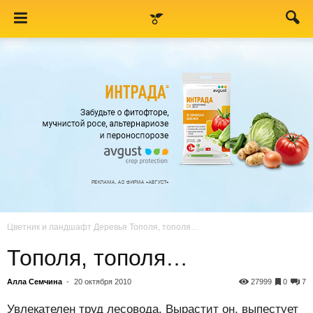
Цветник и ландшафт
Деревья
Тополя, тополя…
Тополя, тополя…
Алла Семчина
-
20 октября 2010
27999
0
7
Увлекателен труд лесовода. Вырастит он, выпестует