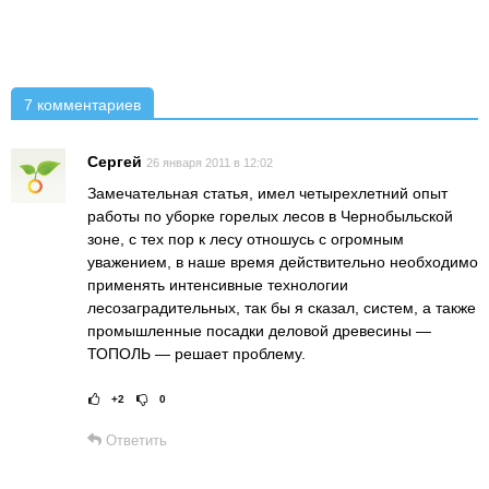
7 комментариев
Сергей
26 января 2011 в 12:02
Замечательная статья, имел четырехлетний опыт
работы по уборке горелых лесов в Чернобыльской
зоне, с тех пор к лесу отношусь с огромным
уважением, в наше время действительно необходимо
применять интенсивные технологии
лесозаградительных, так бы я сказал, систем, а также
промышленные посадки деловой древесины —
ТОПОЛЬ — решает проблему.
+2
0
Рейтинг статьи:
Поставить оце
Ответить