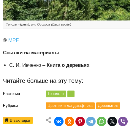
Тополь чёрный, или Осокорь (Black poplar)
©
MPF
Ссылки на материалы:
С. И. Ивченко –
Книга о деревьях
Читайте больше на эту тему:
Растения
Тополь
...
11
Рубрики
Цветник и ландшафт
Деревья
2631
211
В закладки