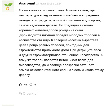
Анатолий
24 июня 2013 в 12:54
Я сам южанин, из казахстана.Тополь на юге, где
температура воздуха летом колеблется в пределах
пятидесяти градусов, а зимой опускается до сорока,
самое надежное дерево. По традиции в семьях
коренных жителей,после рождения сына
,производится плотная посадка молодых тополей в
количестве ста штук.К совершенолетию вырастает
целая роща ровных тополей, пригодных для
строительства приличного дома.При дефиците леса
и других стройматериалов-это ценное новаторство. К
тому-же тополь является источником воска для
пчеловодства, да и вообще прекрасно затеняет
землю от ослепительного солнца.Честь и хвала этому
дереву.
+2
0
Рейтинг статьи:
Поставить оце
Ответить