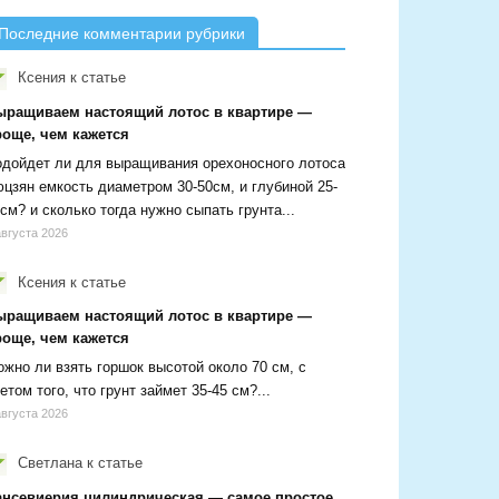
Последние комментарии рубрики
Ксения
к статье
ыращиваем настоящий лотос в квартире —
роще, чем кажется
дойдет ли для выращивания орехоносного лотоса
цзян емкость диаметром 30-50см, и глубиной 25-
см? и сколько тогда нужно сыпать грунта...
августа 2026
Ксения
к статье
ыращиваем настоящий лотос в квартире —
роще, чем кажется
жно ли взять горшок высотой около 70 см, с
етом того, что грунт займет 35-45 см?...
августа 2026
Светлана
к статье
ансевиерия цилиндрическая — самое простое