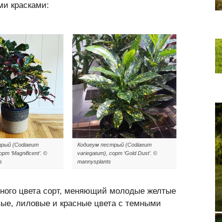
ми красками:
рый (Codiaeum
Кодиеум пестрый (Codiaeum
орт ‘Magnificent’. ©
variegatum), сорт ‘Gold Dust’. ©
s
mannysplants
ного цвета сорт, меняющий молодые желтые
вые, лиловые и красные цвета с темными