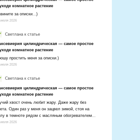
 уходе комнатное растение
вините за описки...)
 июля 2026
Светлана
к статье
ансевиерия цилиндрическая — самое простое
 уходе комнатное растение
ошу простить меня за описки.)
 июля 2026
Светлана
к статье
ансевиерия цилиндрическая — самое простое
 уходе комнатное растение
чий хвост очень любит жару. Даже жару без
ета. Один раз у меня он зацвел зимой, стоя на
лу в темноте рядом с масляным обогревателем...
 июля 2026