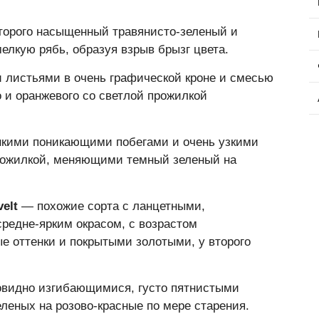
оторого насыщенный травянисто-зеленый и
лкую рябь, образуя взрыв брызг цвета.
 листьями в очень графической кроне и смесью
го и оранжевого со светлой прожилкой
нкими поникающими побегами и очень узкими
рожилкой, меняющими темный зеленый на
velt
— похожие сорта с ланцетными,
редне-ярким окрасом, с возрастом
е оттенки и покрытыми золотыми, у второго
видно изгибающимися, густо пятнистыми
еных на розово-красные по мере старения.