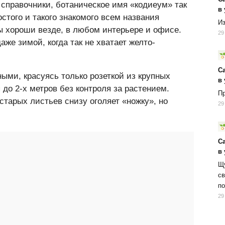
 справочники, ботаническое имя «кодиеум» так
в
стого и такого знакомого всем названия
Из
ы хороши везде, в любом интерьере и офисе.
29
же зимой, когда так не хватает желто-
С
ыми, красуясь только розеткой из крупных
в
 до 2-х метров без контроля за растением.
Пр
тарых листьев снизу оголяет «ножку», но
29
С
в
Щу
св
по
29