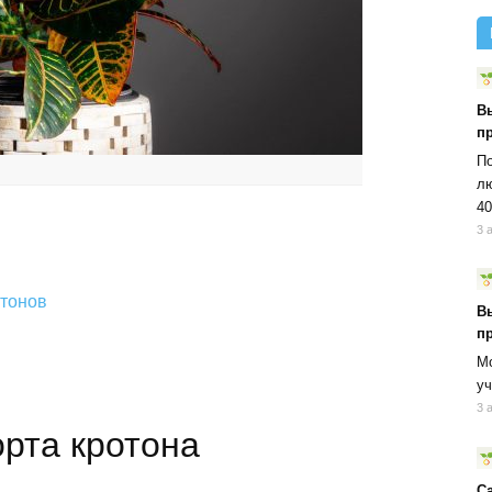
В
п
По
лю
40
3 
отонов
В
п
Мо
уч
3 
рта кротона
С