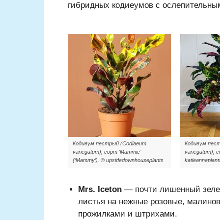
гибридных кодиеумов с ослепительны
Кодиеум пестрый (Codiaeum
Кодиеум пест
variegatum), сорт ‘Mammie’
variegatum), с
(‘Mammy’). © upsidedownhouseplants
katieanneplant
Mrs. Iceton
— почти лишенный зеле
листья на нежные розовые, малино
прожилками и штрихами.