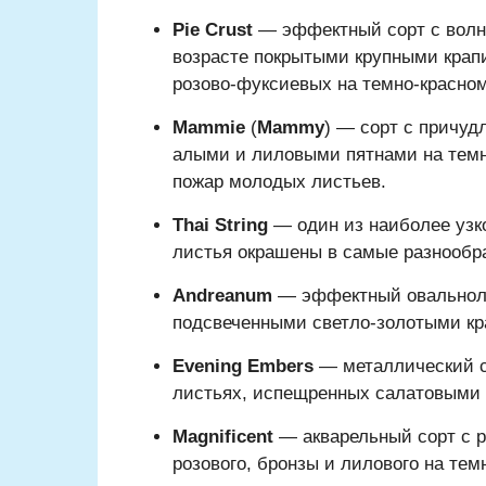
Pie Crust
— эффектный сорт с волн
возрасте покрытыми крупными крап
розово-фуксиевых на темно-красном
Mammie
(
Mammy
) — сорт с причу
алыми и лиловыми пятнами на тем
пожар молодых листьев.
Thai String
— один из наиболее узк
листья окрашены в самые разнообра
Andreanum
— эффектный овальноли
подсвеченными светло-золотыми кр
Evening Embers
— металлический с
листьях, испещренных салатовыми 
Magnificent
— акварельный сорт с р
розового, бронзы и лилового на те