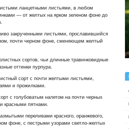
истыми ланцетными листьями, в любом
инками — от желтых на ярком зеленом фоне до
.
дливо закрученными листьями, прославившийся
ном, почти черном фоне, сменяющем желтый
олистных сортов, чьи длинные травинковидные
зные оттенки пурпура.
стный сорт с почти желтыми листьями,
аями и прожилками.
орт с голубоватым налетом на почти черных
и красными пятнами.
азмытыми переливами красного, оранжевого,
мном фоне, с пестрыми узорами светло-желтых