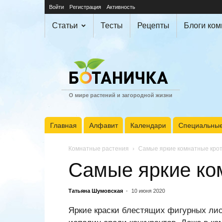
Войти
Регистрация
Активность
Статьи
Тесты
Рецепты
Блоги ко
О мире растений и загородной жизни
Главная
Алфавит
Календари
Специальные
Комнатные растения
Самые яркие комнатные кро
Самые яркие ко
Татьяна Шумовская
-
10 июня 2020
Яркие краски блестящих фигурных лис