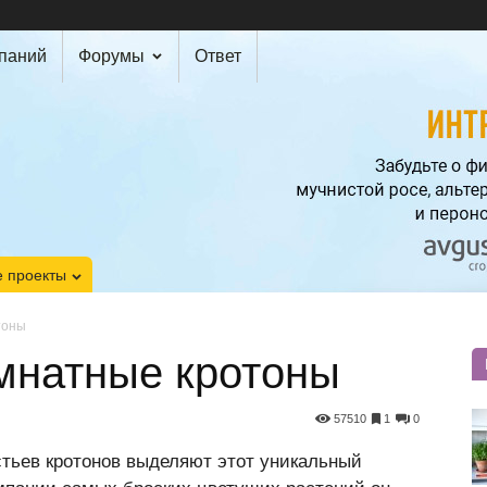
мпаний
Форумы
Ответ
 проекты
тоны
мнатные кротоны
57510
1
0
тьев кротонов выделяют этот уникальный