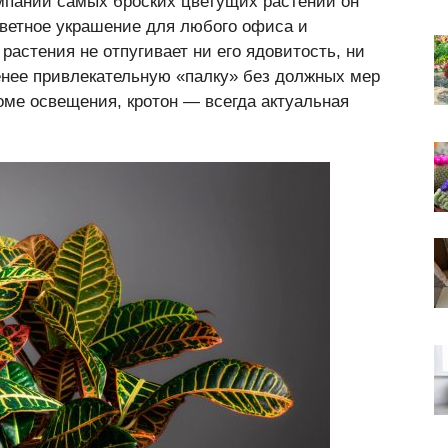
омпании самых броских цветущих растений он
цветное украшение для любого офиса и
 растения не отпугивает ни его ядовитость, ни
енее привлекательную «палку» без должных мер
роме освещения, кротон — всегда актуальная