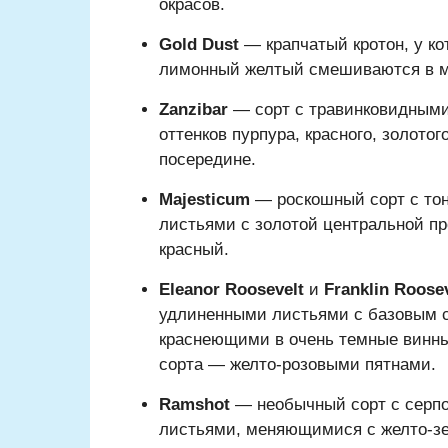
окрасов.
Gold Dust
— крапчатый кротон, у к
лимонный желтый смешиваются в ме
Zanzibar
— сорт с травинковидными
оттенков пурпура, красного, золото
посередине.
Majesticum
— роскошный сорт с то
листьями с золотой центральной п
красный.
Eleanor Roosevelt
и
Franklin Roose
удлиненными листьями с базовым с
краснеющими в очень темные винны
сорта — желто-розовыми пятнами.
Ramshot
— необычный сорт с серпо
листьями, меняющимися с желто-зел