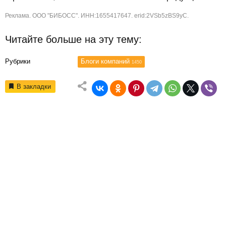
Реклама. ООО "БИБОСС". ИНН:1655417647. erid:2VSb5zBS9yC.
Читайте больше на эту тему:
Рубрики
Блоги компаний
1450
В закладки