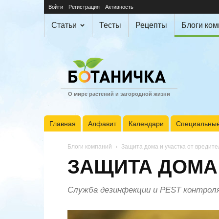
Войти
Регистрация
Активность
Статьи
Тесты
Рецепты
Блоги ко
О мире растений и загородной жизни
Главная
Алфавит
Календари
Специальные
Блоги компаний
Защита дома и участка от вредит
ЗАЩИТА ДОМА 
Служба дезинфекции и PEST контро