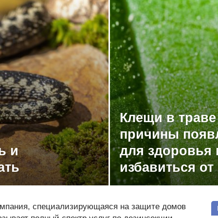
Клещи в траве 
причины появл
ь и
для здоровья 
ать
избавиться от
мпания, специализирующаяся на защите домов