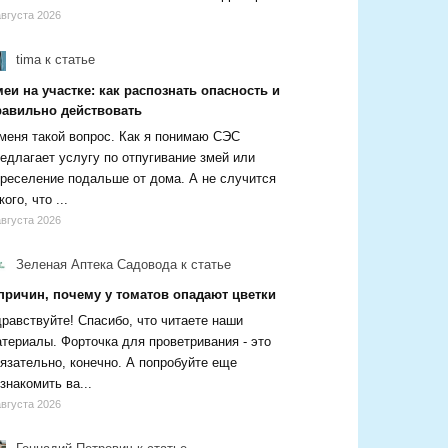
августа 2026
tima
к статье
еи на участке: как распознать опасность и
равильно действовать
меня такой вопрос. Как я понимаю СЭС
едлагает услугу по отпугивание змей или
реселение подальше от дома. А не случится
кого, что ...
августа 2026
Зеленая Аптека Садовода
к статье
 причин, почему у томатов опадают цветки
равствуйте! Спасибо, что читаете наши
териалы. Форточка для проветривания - это
язательно, конечно. А попробуйте еще
знакомить ва...
августа 2026