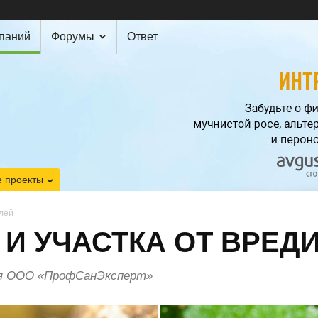
мпаний
Форумы
Ответ
 проекты
елей
И УЧАСТКА ОТ ВРЕД
ля ООО «ПрофСанЭксперт»