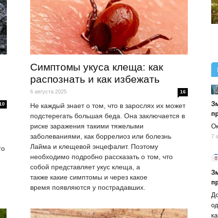
Симптомы укуса клеща: как
распознать и как избежать
6 августа 2025
16
Зм
10
Не каждый знает о том, что в зарослях их может
п
подстерегать большая беда. Она заключается в
риске заражения такими тяжелыми
Ок
заболеваниями, как боррелиоз или болезнь
7 
Лайма и клещевой энцефалит. Поэтому
го
необходимо подробно рассказать о том, что
собой представляет укус клеща, а
Зм
также какие симптомы и через какое
п
время появляются у пострадавших.
До
од
ка