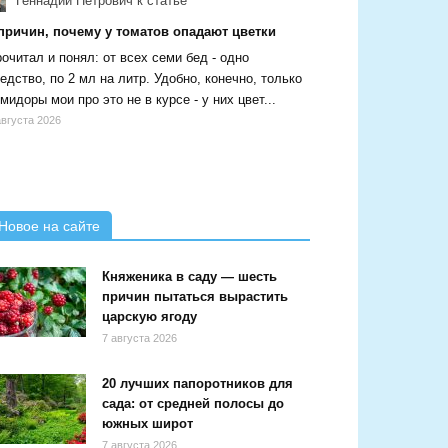
Геннадий Петрович
к статье
 причин, почему у томатов опадают цветки
очитал и понял: от всех семи бед - одно
едство, по 2 мл на литр. Удобно, конечно, только
мидоры мои про это не в курсе - у них цвет...
августа 2026
Новое на сайте
Княженика в саду — шесть
причин пытаться вырастить
царскую ягоду
7 августа 2026
20 лучших папоротников для
сада: от средней полосы до
южных широт
7 августа 2026