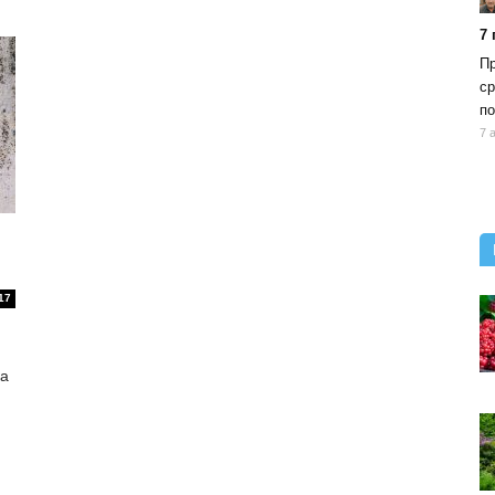
7
Пр
ср
по
7 
17
ка