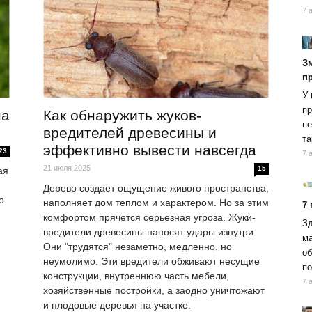
7 
Зм
п
У 
пр
на
Как обнаружить жуков-
пе
вредителей древесины и
та
эффективно вывести навсегда
23
7 
21 июля 2025
15
ая
Дерево создает ощущение живого пространства,
о
наполняет дом теплом и характером. Но за этим
7
комфортом прячется серьезная угроза. Жуки-
Зд
вредители древесины наносят удары изнутри.
ма
Они "трудятся" незаметно, медленно, но
об
неумолимо. Эти вредители обживают несущие
по
конструкции, внутреннюю часть мебели,
7 
хозяйственные постройки, а заодно уничтожают
и плодовые деревья на участке.