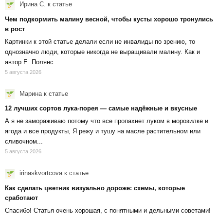
Ирина С.
к статье
Чем подкормить малину весной, чтобы кусты хорошо тронулись
в рост
Картинки к этой статье делали если не инвалиды по зрению, то
однозначно люди, которые никогда не выращивали малину. Как и
автор Е. Полянс...
5 августа 2026
Марина
к статье
12 лучших сортов лука-порея — самые надёжные и вкусные
А я не замораживаю потому что все пропахнет луком в морозилке и
ягода и все продукты, Я режу и тушу на масле растительном или
сливочном...
5 августа 2026
irinaskvortcova
к статье
Как сделать цветник визуально дороже: схемы, которые
сработают
Спасибо! Статья очень хорошая, с понятными и дельными советами!