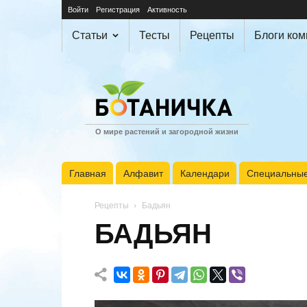
Войти
Регистрация
Активность
Статьи
Тесты
Рецепты
Блоги ко
О мире растений и загородной жизни
Главная
Алфавит
Календари
Специальные
Рецепты
Бадьян
БАДЬЯН