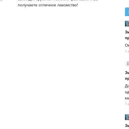
получаете отличное лакомство!
Зм
п
Ок
7 
Зм
п
До
од
ка
7 
Зм