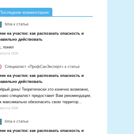
Последние комментарии
tima
к статье
еи на участке: как распознать опасность и
равильно действовать
, понял
августа 2026
Специалист «ПрофСанЭксперт»
к статье
еи на участке: как распознать опасность и
равильно действовать
брый день! Теоретически это конечно возможно,
нако специалист предоставит Вам рекомендации,
к максимально обезопасить свою территор...
августа 2026
tima
к статье
еи на участке: как распознать опасность и