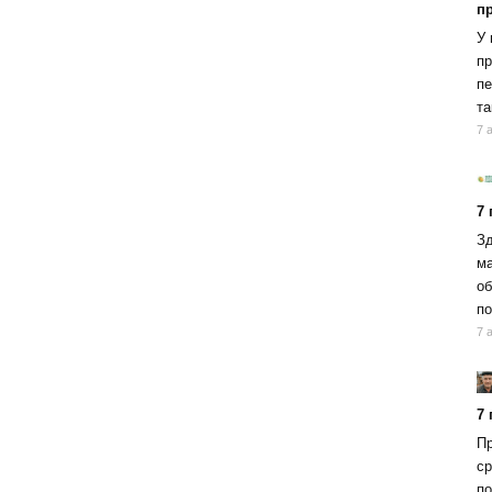
п
У 
пр
пе
та
7 
7
Зд
ма
об
по
7 
7
Пр
ср
по