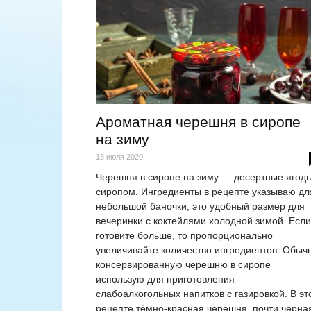
Ароматная черешня в сиропе
на зиму
13 июля 2020
Черешня в сиропе на зиму — десертные ягоды
сиропом. Ингредиенты в рецепте указываю дл
небольшой баночки, это удобный размер для
вечеринки с коктейлями холодной зимой. Если
готовите больше, то пропорционально
увеличивайте количество ингредиентов. Обыч
консервированную черешню в сиропе
использую для приготовления
слабоалкогольных напитков с газировкой. В эт
рецепте тёмно-красная черешня, почти черна