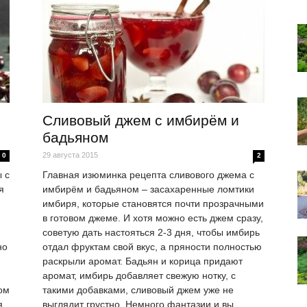
Сливовый джем с имбирём и
бадьяном
29 августа 2015
0
2
 с
Главная изюминка рецепта сливового джема с
я
имбирём и бадьяном – засахаренные ломтики
имбиря, которые становятся почти прозрачными
в готовом джеме. И хотя можно есть джем сразу,
советую дать настояться 2-3 дня, чтобы имбирь
но
отдал фруктам свой вкус, а пряности полностью
раскрыли аромат. Бадьян и корица придают
аромат, имбирь добавляет свежую нотку, с
ом
такими добавками, сливовый джем уже не
я,
выглядит грустно. Немного фантазии и вы