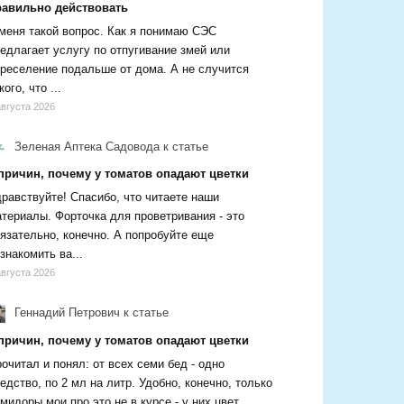
равильно действовать
меня такой вопрос. Как я понимаю СЭС
едлагает услугу по отпугивание змей или
реселение подальше от дома. А не случится
кого, что ...
августа 2026
Зеленая Аптека Садовода
к статье
 причин, почему у томатов опадают цветки
равствуйте! Спасибо, что читаете наши
териалы. Форточка для проветривания - это
язательно, конечно. А попробуйте еще
знакомить ва...
августа 2026
Геннадий Петрович
к статье
 причин, почему у томатов опадают цветки
очитал и понял: от всех семи бед - одно
едство, по 2 мл на литр. Удобно, конечно, только
мидоры мои про это не в курсе - у них цвет...