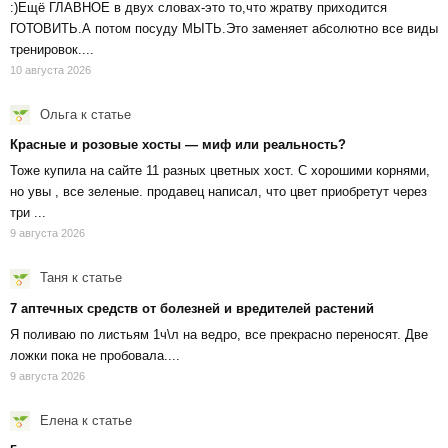
:)Ещё ГЛАВНОЕ в двух словах-это то,что жратву приходится
ГОТОВИТЬ.А потом посуду МЫТЬ.Это заменяет абсолютно все виды
тренировок....
10 августа 2026
Ольга
к статье
Красные и розовые хосты — миф или реальность?
Тоже купила на сайте 11 разных цветных хост. С хорошими корнями,
но увы , все зеленые. продавец написал, что цвет приобретут через
три ...
9 августа 2026
Таня
к статье
7 аптечных средств от болезней и вредителей растений
Я поливаю по листьям 1ч\л на ведро, все прекрасно переносят. Две
ложки пока не пробовала....
9 августа 2026
Елена
к статье