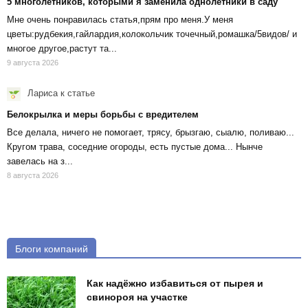
5 многолетников, которыми я заменила однолетники в саду
Мне очень понравилась статья,прям про меня.У меня
цветы:рудбекия,гайлардия,колокольчик точечный,ромашка/5видов/ и
многое другое,растут та...
9 августа 2026
Лариса
к статье
Белокрылка и меры борьбы с вредителем
Все делала, ничего не помогает, трясу, брызгаю, сыалю, поливаю...
Кругом трава, соседние огороды, есть пустые дома... Нынче
завелась на з...
8 августа 2026
Блоги компаний
Как надёжно избавиться от пырея и
свинороя на участке