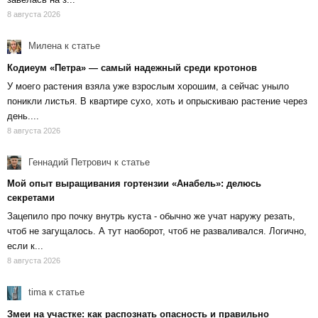
8 августа 2026
Милена
к статье
Кодиеум «Петра» — самый надежный среди кротонов
У моего растения взяла уже взрослым хорошим, а сейчас уныло
поникли листья. В квартире сухо, хоть и опрыскиваю растение через
день....
8 августа 2026
Геннадий Петрович
к статье
Мой опыт выращивания гортензии «Анабель»: делюсь
секретами
Зацепило про почку внутрь куста - обычно же учат наружу резать,
чтоб не загущалось. А тут наоборот, чтоб не разваливался. Логично,
если к...
8 августа 2026
tima
к статье
Змеи на участке: как распознать опасность и правильно