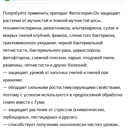
Попробуйте применить препарат Фитоспорин.Он защищает
растения от мучнистой и ложной мучнистой росы,
гельминтоспориоза, ризоктониоза, альтернариоза, сухих и
мокрых гнилей клубней, фомоза, слизистого бактериоза,
трахеомикозного увядания, черной бактериальной
пятнистости, бактериального рака, церкоспороза,
фитофтороза, снежной плесени, парши, плодовой гнили,
ржавчины, пятнистости и других болезней;
— защищает урожай от кагатных гнилей и гнилей при
хранении;
— обладает сильными ростостимулирующими свойствами,
поэтому с успехом используется в предпосевной обработке
семян вместе с Гуми;
— защищает растения от стрессов (климатических,
гербицидных, пестицидных и других);
— способствует получению экологически-чистого урожая,