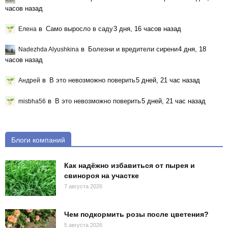
часов назад
в
Само выросло в саду
3 дня, 16 часов назад
Елена
в
Болезни и вредители сирени
4 дня, 18
Nadezhda Alyushkina
часов назад
в
В это невозможно поверить
5 дней, 21 час назад
Андрей
в
В это невозможно поверить
5 дней, 21 час назад
misbha56
Блоги компаний
Как надёжно избавиться от пырея и
свинороя на участке
7 августа 2026
Чем подкормить розы после цветения?
5 августа 2026