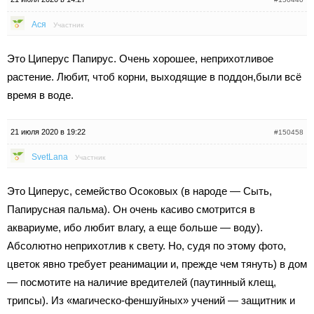
Ася
Участник
Это Циперус Папирус. Очень хорошее, неприхотливое
растение. Любит, чтоб корни, выходящие в поддон,были всё
время в воде.
21 июля 2020 в 19:22
#150458
SvetLana
Участник
Это Циперус, семейство Осоковых (в народе — Сыть,
Папирусная пальма). Он очень касиво смотрится в
аквариуме, ибо любит влагу, а еще больше — воду).
Абсолютно неприхотлив к свету. Но, судя по этому фото,
цветок явно требует реанимации и, прежде чем тянуть) в дом
— посмотите на наличие вредителей (паутинный клещ,
трипсы). Из «магическо-феншуйных» учений — защитник и