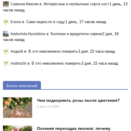
в
Интересные и необычные сорта хост
1 день, 13
Савинов Максим
часов назад
в
Само выросло в саду
1 день, 17 часов назад
Елена
в
Болезни и вредители сирени
2 дня, 19
Nadezhda Alyushkina
часов назад
в
В это невозможно поверить
3 дня, 22 часа назад
Андрей
в
В это невозможно поверить
3 дня, 22 часа назад
misbha56
Блоги компаний
Чем подкормить розы после цветения?
5 августа 2026
Осенняя пересадка пионов: почему