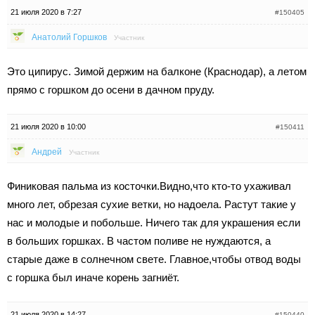
21 июля 2020 в 7:27
#150405
Анатолий Горшков
Участник
Это ципирус. Зимой держим на балконе (Краснодар), а летом
прямо с горшком до осени в дачном пруду.
21 июля 2020 в 10:00
#150411
Андрей
Участник
Финиковая пальма из косточки.Видно,что кто-то ухаживал
много лет, обрезая сухие ветки, но надоела. Растут такие у
нас и молодые и побольше. Ничего так для украшения если
в больших горшках. В частом поливе не нуждаются, а
старые даже в солнечном свете. Главное,чтобы отвод воды
с горшка был иначе корень загниёт.
21 июля 2020 в 14:27
#150440