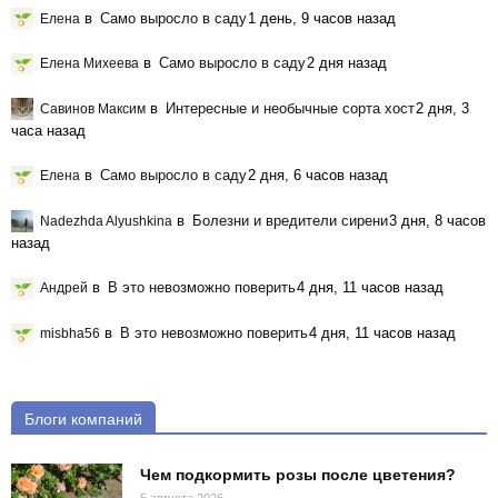
в
Само выросло в саду
1 день, 9 часов назад
Елена
в
Само выросло в саду
2 дня назад
Елена Михеева
в
Интересные и необычные сорта хост
2 дня, 3
Савинов Максим
часа назад
в
Само выросло в саду
2 дня, 6 часов назад
Елена
в
Болезни и вредители сирени
3 дня, 8 часов
Nadezhda Alyushkina
назад
в
В это невозможно поверить
4 дня, 11 часов назад
Андрей
в
В это невозможно поверить
4 дня, 11 часов назад
misbha56
Блоги компаний
Чем подкормить розы после цветения?
5 августа 2026