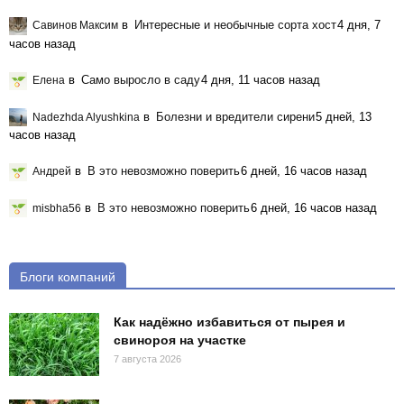
в
Интересные и необычные сорта хост
4 дня, 7
Савинов Максим
часов назад
в
Само выросло в саду
4 дня, 11 часов назад
Елена
в
Болезни и вредители сирени
5 дней, 13
Nadezhda Alyushkina
часов назад
в
В это невозможно поверить
6 дней, 16 часов назад
Андрей
в
В это невозможно поверить
6 дней, 16 часов назад
misbha56
Блоги компаний
Как надёжно избавиться от пырея и
свинороя на участке
7 августа 2026