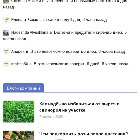
в
Интересные и необычные сорта хост
4 дня
Савинов Максим
назад
в
Само выросло в саду
4 дня, 3 часа назад
Елена
в
Болезни и вредители сирени
5 дней, 5
Nadezhda Alyushkina
часов назад
в
В это невозможно поверить
6 дней, 8 часов назад
Андрей
в
В это невозможно поверить
6 дней, 8 часов назад
misbha56
Блоги компаний
Как надёжно избавиться от пырея и
свинороя на участке
7 августа 2026
Чем подкормить розы после цветения?