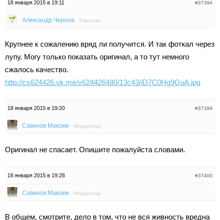
18 января 2015 в 19:11
#37394
Александр Чернов
Участник
Крупнее к сожалению вряд ли получится. И так фоткал через
лупу. Могу только показать оригинал, а то тут немного
сжалось качество.
http://cs624426.vk.me/v624426480/13c43/iD7C0Hg9GuA.jpg
18 января 2015 в 19:20
#37399
Савинов Максим
Модератор
Оригинал не спасает. Опишите пожалуйста словами.
18 января 2015 в 19:28
#37400
Савинов Максим
Модератор
В общем, смотрите, дело в том, что не вся живность вредна