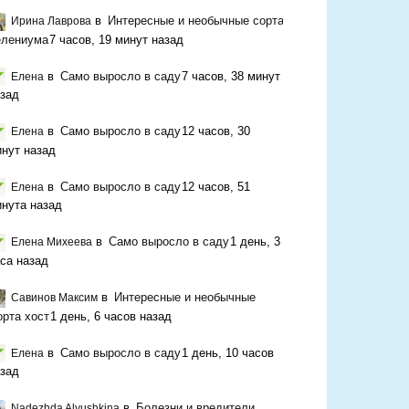
в
Интересные и необычные сорта
Ирина Лаврова
елениума
7 часов, 19 минут назад
в
Само выросло в саду
7 часов, 38 минут
Елена
зад
в
Само выросло в саду
12 часов, 30
Елена
нут назад
в
Само выросло в саду
12 часов, 51
Елена
нута назад
в
Само выросло в саду
1 день, 3
Елена Михеева
са назад
в
Интересные и необычные
Савинов Максим
орта хост
1 день, 6 часов назад
в
Само выросло в саду
1 день, 10 часов
Елена
зад
в
Болезни и вредители
Nadezhda Alyushkina