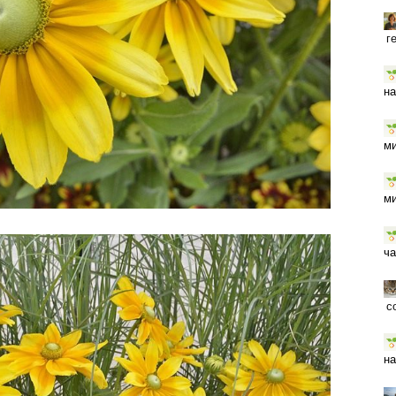
г
на
ми
ми
ча
с
на