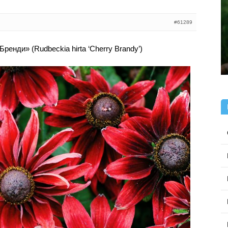
#61289
енди» (Rudbeckia hirta ‘Cherry Brandy’)