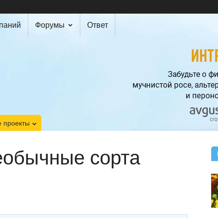
мпаний
Форумы
Ответ
 проекты
еобычные сорта