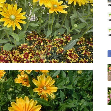
с
ча
ча