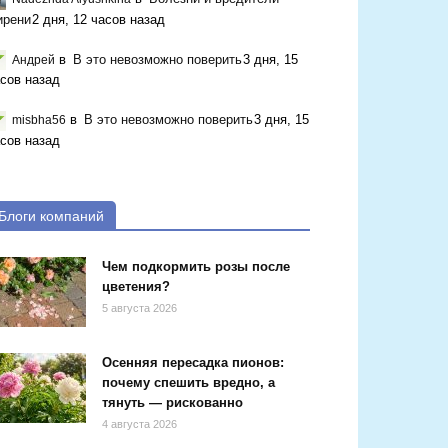
ирени
2 дня, 12 часов назад
в
В это невозможно поверить
3 дня, 15
Андрей
сов назад
в
В это невозможно поверить
3 дня, 15
misbha56
сов назад
Блоги компаний
Чем подкормить розы после
цветения?
5 августа 2026
Осенняя пересадка пионов:
почему спешить вредно, а
тянуть — рискованно
4 августа 2026