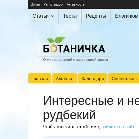
Войти
Регистрация
Активность
Статьи
Тесты
Рецепты
Блоги ко
О мире растений и загородной жизни
Главная
Алфавит
Календари
Специальные
Интересные и н
рудбекий
Чтобы ответить в этой теме,
войдите на сайт
.