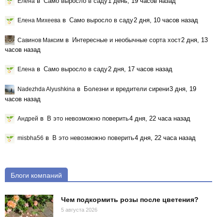
в
Само выросло в саду
1 день, 19 часов назад
Елена
в
Само выросло в саду
2 дня, 10 часов назад
Елена Михеева
в
Интересные и необычные сорта хост
2 дня, 13
Савинов Максим
часов назад
в
Само выросло в саду
2 дня, 17 часов назад
Елена
в
Болезни и вредители сирени
3 дня, 19
Nadezhda Alyushkina
часов назад
в
В это невозможно поверить
4 дня, 22 часа назад
Андрей
в
В это невозможно поверить
4 дня, 22 часа назад
misbha56
Блоги компаний
Чем подкормить розы после цветения?
5 августа 2026