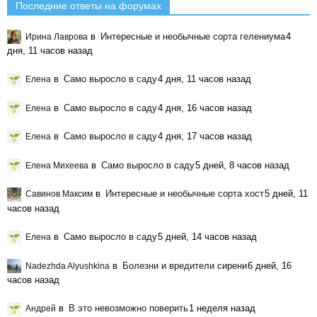
Последние ответы на форумах
в
Интересные и необычные сорта гелениума
4
Ирина Лаврова
дня, 11 часов назад
в
Само выросло в саду
4 дня, 11 часов назад
Елена
в
Само выросло в саду
4 дня, 16 часов назад
Елена
в
Само выросло в саду
4 дня, 17 часов назад
Елена
в
Само выросло в саду
5 дней, 8 часов назад
Елена Михеева
в
Интересные и необычные сорта хост
5 дней, 11
Савинов Максим
часов назад
в
Само выросло в саду
5 дней, 14 часов назад
Елена
в
Болезни и вредители сирени
6 дней, 16
Nadezhda Alyushkina
часов назад
в
В это невозможно поверить
1 неделя назад
Андрей