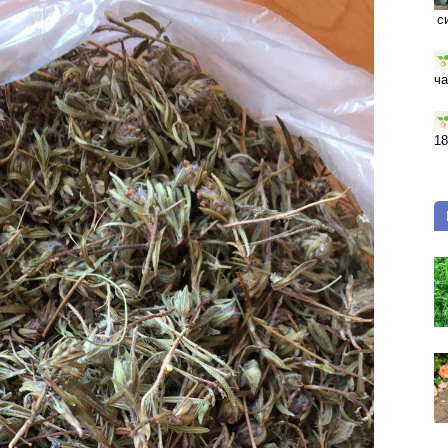
с
ча
18