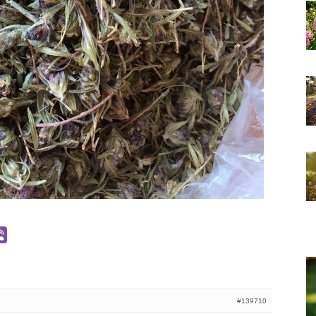
#139710