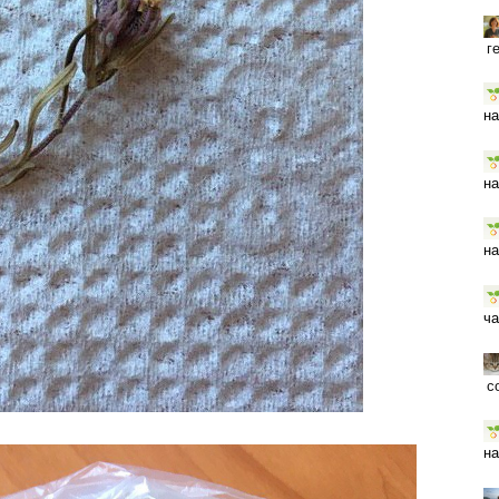
г
на
на
на
ча
с
на