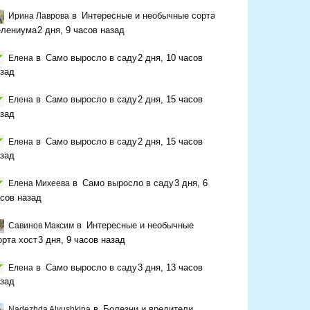
в
Интересные и необычные сорта
Ирина Лаврова
елениума
2 дня, 9 часов назад
в
Само выросло в саду
2 дня, 10 часов
Елена
зад
в
Само выросло в саду
2 дня, 15 часов
Елена
зад
в
Само выросло в саду
2 дня, 15 часов
Елена
зад
в
Само выросло в саду
3 дня, 6
Елена Михеева
сов назад
в
Интересные и необычные
Савинов Максим
орта хост
3 дня, 9 часов назад
в
Само выросло в саду
3 дня, 13 часов
Елена
зад
в
Болезни и вредители
Nadezhda Alyushkina