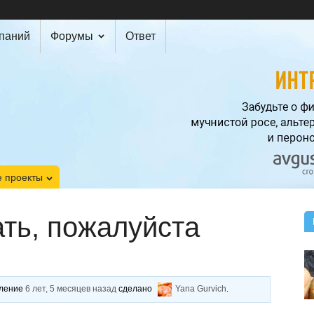
мпаний
Форумы
Ответ
 проекты
ть, пожалуйста
вление
6 лет, 5 месяцев назад
сделано
Yana Gurvich
.