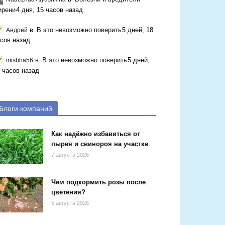
ирени
4 дня, 15 часов назад
в
В это невозможно поверить
5 дней, 18
Андрей
сов назад
в
В это невозможно поверить
5 дней,
misbha56
 часов назад
Блоги компаний
Как надёжно избавиться от
пырея и свинороя на участке
7 августа 2026
Чем подкормить розы после
цветения?
5 августа 2026