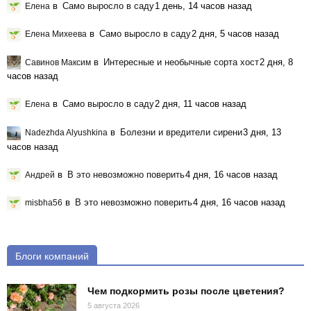
в
Само выросло в саду
1 день, 14 часов назад
Елена
в
Само выросло в саду
2 дня, 5 часов назад
Елена Михеева
в
Интересные и необычные сорта хост
2 дня, 8
Савинов Максим
часов назад
в
Само выросло в саду
2 дня, 11 часов назад
Елена
в
Болезни и вредители сирени
3 дня, 13
Nadezhda Alyushkina
часов назад
в
В это невозможно поверить
4 дня, 16 часов назад
Андрей
в
В это невозможно поверить
4 дня, 16 часов назад
misbha56
Блоги компаний
Чем подкормить розы после цветения?
5 августа 2026