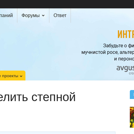
мпаний
Форумы
Ответ
 проекты
елить степной