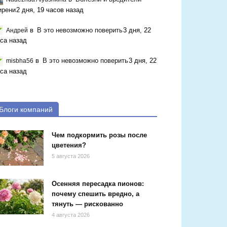
ирени
2 дня, 19 часов назад
в
В это невозможно поверить
3 дня, 22
Андрей
са назад
в
В это невозможно поверить
3 дня, 22
misbha56
са назад
Блоги компаний
Чем подкормить розы после
цветения?
5 августа 2026
Осенняя пересадка пионов:
почему спешить вредно, а
тянуть — рискованно
4 августа 2026