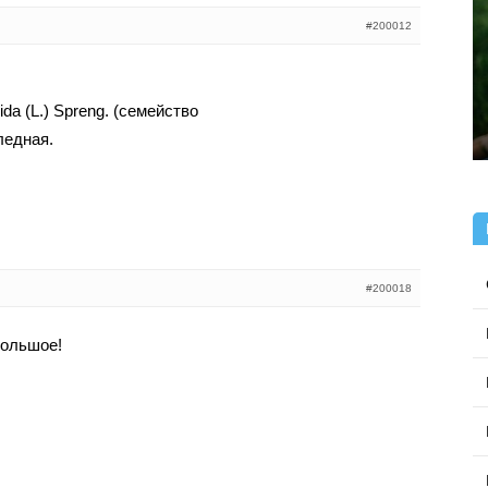
#200012
lida (L.) Spreng. (семейство
ледная.
#200018
большое!