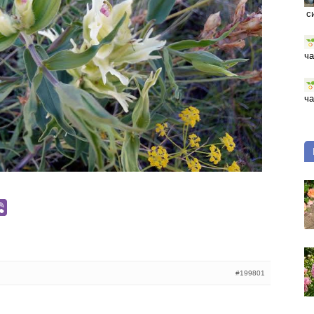
с
ча
ча
#199801