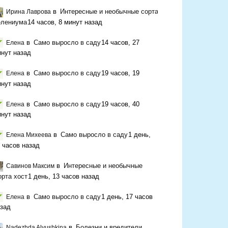
в
Интересные и необычные сорта
Ирина Лаврова
елениума
14 часов, 8 минут назад
в
Само выросло в саду
14 часов, 27
Елена
нут назад
в
Само выросло в саду
19 часов, 19
Елена
нут назад
в
Само выросло в саду
19 часов, 40
Елена
нут назад
в
Само выросло в саду
1 день,
Елена Михеева
 часов назад
в
Интересные и необычные
Савинов Максим
орта хост
1 день, 13 часов назад
в
Само выросло в саду
1 день, 17 часов
Елена
зад
в
Болезни и вредители
Nadezhda Alyushkina