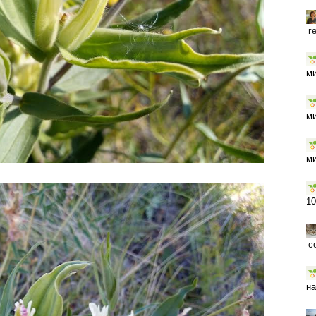
г
ми
ми
ми
10
с
на