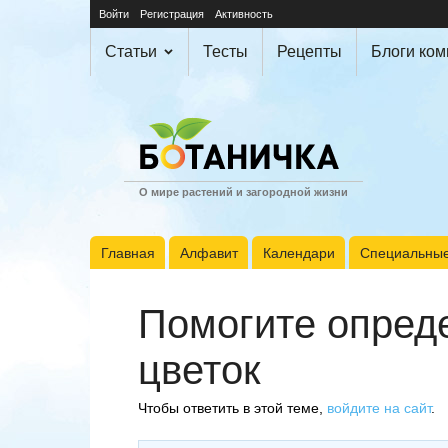
Войти
Регистрация
Активность
Статьи
Тесты
Рецепты
Блоги ко
О мире растений и загородной жизни
Главная
Алфавит
Календари
Специальные
Помогите опред
цветок
Чтобы ответить в этой теме,
войдите на сайт
.