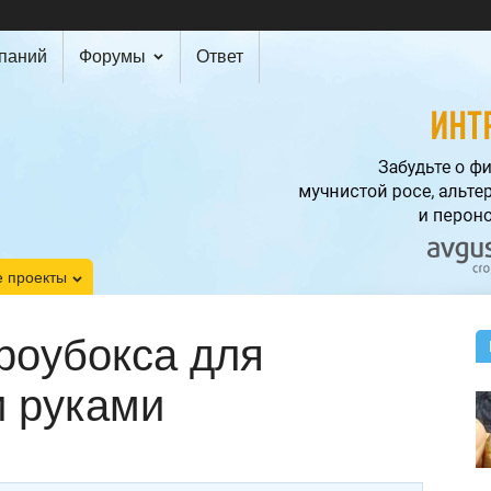
мпаний
Форумы
Ответ
 проекты
роубокса для
и руками