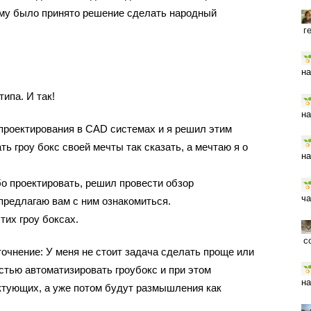
му было принято решение сделать народный
г
на
ипа. И так!
на
проектирования в CAD системах и я решил этим
ь гроу бокс своей мечты так сказать, а мечтаю я о
на
бо проектировать, решил провести обзор
ча
предлагаю вам с ним ознакомиться.
тих гроу боксах.
с
точнение: У меня не стоит задача сделать проще или
стью автоматизировать гроубокс и при этом
на
ктующих, а уже потом будут размышления как