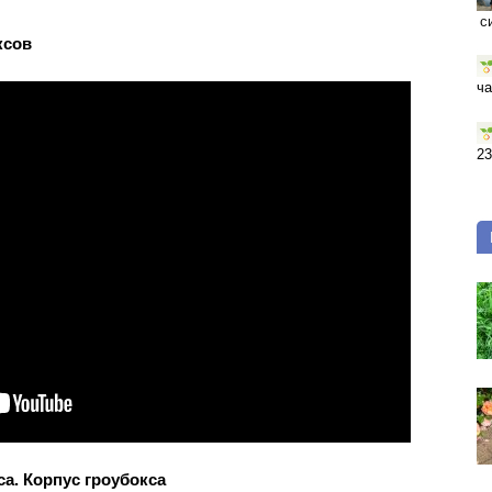
с
ксов
ча
23
а. Корпус гроубокса