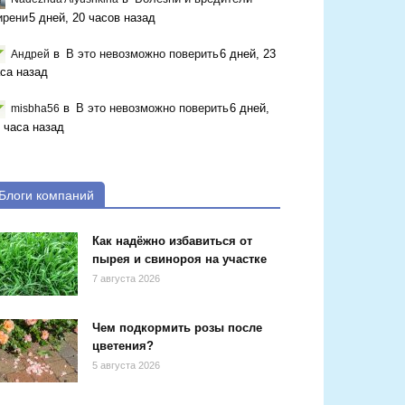
ирени
5 дней, 20 часов назад
в
В это невозможно поверить
6 дней, 23
Андрей
са назад
в
В это невозможно поверить
6 дней,
misbha56
 часа назад
Блоги компаний
Как надёжно избавиться от
пырея и свинороя на участке
7 августа 2026
Чем подкормить розы после
цветения?
5 августа 2026