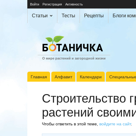
Войти
Регистрация
Активность
Статьи
Тесты
Рецепты
Блоги ко
О мире растений и загородной жизни
Главная
Алфавит
Календари
Специальные
Строительство г
растений своим
Чтобы ответить в этой теме,
войдите на сайт
.