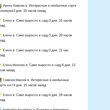
в
Интересные и необычные сорта
Ирина Лаврова
елениума
3 дня, 15 часов назад
в
Само выросло в саду
3 дня, 15 часов
Елена
зад
в
Само выросло в саду
3 дня, 20 часов
Елена
зад
в
Само выросло в саду
3 дня, 21 час
Елена
зад
в
Само выросло в саду
4 дня, 12
Елена Михеева
сов назад
в
Интересные и необычные
Савинов Максим
орта хост
4 дня, 15 часов назад
в
Само выросло в саду
4 дня, 18 часов
Елена
зад
в
Болезни и вредители
Nadezhda Alyushkina