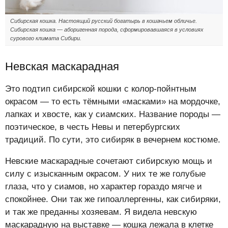
Сибирская кошка. Настоящий русский богатырь в кошачьем обличье.
Сибирская кошка — аборигенная порода, сформировавшаяся в условиях
сурового климата Сибири.
Невская маскарадная
Это подтип сибирской кошки с колор-пойнтным
окрасом — то есть тёмными «масками» на мордочке,
лапках и хвосте, как у сиамских. Название породы —
поэтическое, в честь Невы и петербургских
традиций. По сути, это сибиряк в вечернем костюме.
Невские маскарадные сочетают сибирскую мощь и
силу с изысканным окрасом. У них те же голубые
глаза, что у сиамов, но характер гораздо мягче и
спокойнее. Они так же гипоаллергенны, как сибиряки,
и так же преданны хозяевам. Я видела невскую
маскарадную на выставке — кошка лежала в клетке