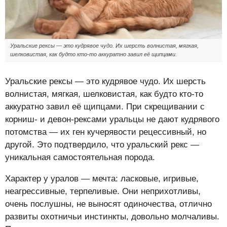
Уральские рексы — это кудрявое чудо. Их шерсть волнистая, мягкая,
шелковистая, как будто кто-то аккуратно завил её щипцами.
Уральские рексы — это кудрявое чудо. Их шерсть
волнистая, мягкая, шелковистая, как будто кто-то
аккуратно завил её щипцами. При скрещивании с
корниш- и девон-рексами уральцы не дают кудрявого
потомства — их ген кучерявости рецессивный, но
другой. Это подтвердило, что уральский рекс —
уникальная самостоятельная порода.
Характер у уралов — мечта: ласковые, игривые,
неагрессивные, терпеливые. Они неприхотливы,
очень послушны, не выносят одиночества, отлично
развиты охотничьи инстинкты, довольно молчаливы.