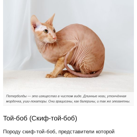
Петерболды — это изящество в чистом виде. Длинные ноги, утончённая
мордочка, уши-локаторы. Они грациозны, как балерины, и так же элегантны.
Той-боб (Скиф-той-боб)
Породу скиф-той-боб, представители которой