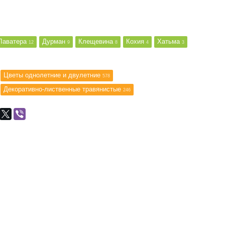
Лаватера
Дурман
Клещевина
Кохия
Хатьма
12
9
8
4
3
Цветы однолетние и двулетние
578
Декоративно-лиственные травянистые
246