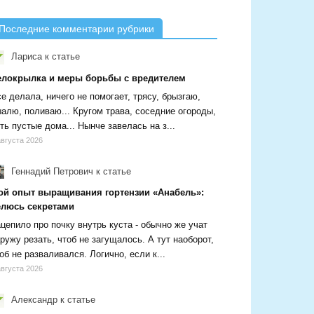
Последние комментарии рубрики
Лариса
к статье
елокрылка и меры борьбы с вредителем
е делала, ничего не помогает, трясу, брызгаю,
алю, поливаю... Кругом трава, соседние огороды,
ть пустые дома... Нынче завелась на з...
августа 2026
Геннадий Петрович
к статье
ой опыт выращивания гортензии «Анабель»:
елюсь секретами
цепило про почку внутрь куста - обычно же учат
ружу резать, чтоб не загущалось. А тут наоборот,
об не разваливался. Логично, если к...
августа 2026
Александр
к статье