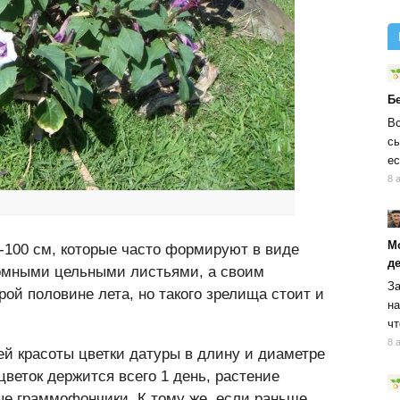
Б
Вс
сы
ес
8 
М
-100 см, которые часто формируют в виде
д
громными цельными листьями, а своим
За
рой половине лета, но такого зрелища стоит и
на
чт
8 
й красоты цветки датуры в длину и диаметре
цветок держится всего 1 день, растение
ые граммофончики. К тому же, если раньше