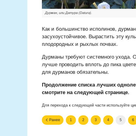
Дурман, или Датура (Datura).
Как и большинство исполинов, дурман
засухоустойчивое. Вырастить эту куль
плодородных и рыхлых почвах.
Дурманы требуют системного ухода. О
лучше проводить вплоть до пика цвете
для дурманов обязательны.
Продолжение списка лучших одноле
смотрите на следующей странице.
Для перехода к следующей части используйте ци
Ранее
1
2
3
4
5
6