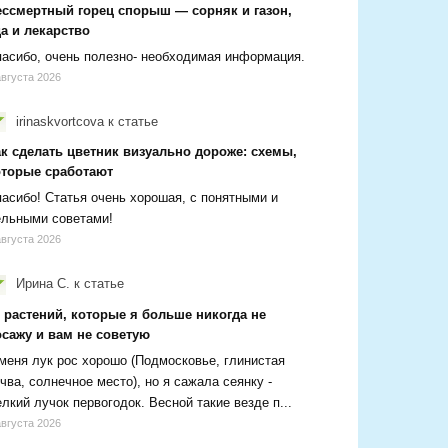
ессмертный горец спорыш — сорняк и газон,
а и лекарство
асибо, очень полезно- необходимая информация.
августа 2026
irinaskvortcova
к статье
ак сделать цветник визуально дороже: схемы,
оторые сработают
асибо! Статья очень хорошая, с понятными и
ельными советами!
августа 2026
Ирина С.
к статье
 растений, которые я больше никогда не
осажу и вам не советую
меня лук рос хорошо (Подмосковье, глинистая
чва, солнечное место), но я сажала сеянку -
лкий лучок первогодок. Весной такие везде п...
августа 2026