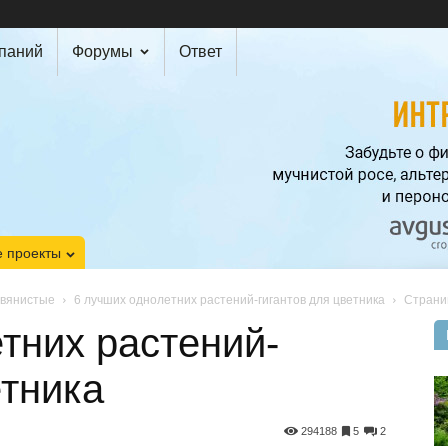
мпаний
Форумы
Ответ
 проекты
авянистые
6 лучших однолетних растений-гигантов для цветника
Страни
тних растений-
етника
294188
5
2