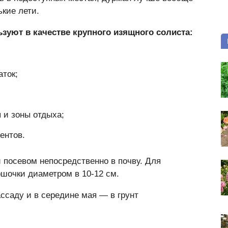
кие лети.
уют в качестве крупного изящного солиста:
аток;
 и зоны отдыха;
ентов.
 посевом непосредственно в почву. Для
ршочки диаметром в 10-12 см.
ассаду и в середине мая — в грунт