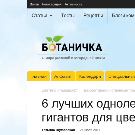
Войти
Регистрация
Активность
Статьи
Тесты
Рецепты
Блоги ко
О мире растений и загородной жизни
Главная
Алфавит
Календари
Специальные
Цветник и ландшафт
Декоративно-лиственные тр
6 лучших одноле
гигантов для цв
Татьяна Шумовская
-
21 июля 2017