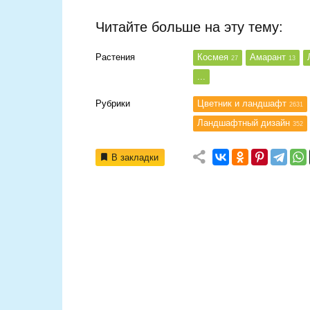
Читайте больше на эту тему:
Растения
Космея
Амарант
27
13
...
Рубрики
Цветник и ландшафт
2631
Ландшафтный дизайн
352
В закладки