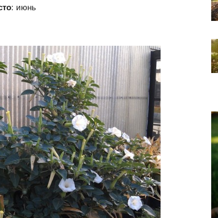
сто
: июнь