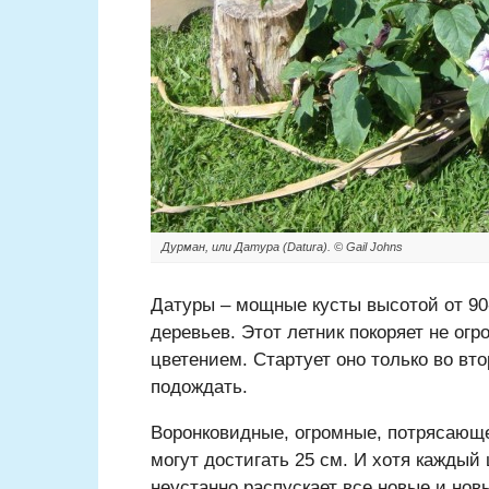
Дурман, или Датура (Datura). © Gail Johns
Датуры – мощные кусты высотой от 90
деревьев. Этот летник покоряет не о
цветением. Стартует оно только во вто
подождать.
Воронковидные, огромные, потрясающе
могут достигать 25 см. И хотя каждый 
неустанно распускает все новые и нов