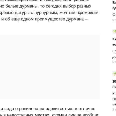
Б
но белые дурманы, то сегодня выбор разных
ед
ахровые датуры с пурпурным, желтым, кремовым,
Сп
ь и об еще одном преимуществе дурмана –
6 
К
к
Сп
д
5 
10
п
У 
по
ме
 сада ограничено их ядовитостью: в отличие
3 
ь в недоступных местах, дурман лучше вообще