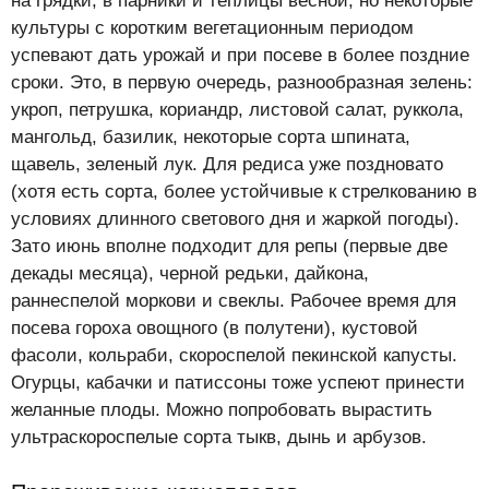
на грядки, в парники и теплицы весной, но некоторые
культуры с коротким вегетационным периодом
успевают дать урожай и при посеве в более поздние
сроки. Это, в первую очередь, разнообразная зелень:
укроп, петрушка, кориандр, листовой салат, руккола,
мангольд, базилик, некоторые сорта шпината,
щавель, зеленый лук. Для редиса уже поздновато
(хотя есть сорта, более устойчивые к стрелкованию в
условиях длинного светового дня и жаркой погоды).
Зато июнь вполне подходит для репы (первые две
декады месяца), черной редьки, дайкона,
раннеспелой моркови и свеклы. Рабочее время для
посева гороха овощного (в полутени), кустовой
фасоли, кольраби, скороспелой пекинской капусты.
Огурцы, кабачки и патиссоны тоже успеют принести
желанные плоды. Можно попробовать вырастить
ультраскороспелые сорта тыкв, дынь и арбузов.