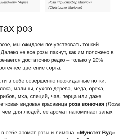
Шилиджер» (Agnes
Роза «Кристофер Марлоу»
(Christopher Marlowe)
тах роз
 розе, мы ожидаем почувствовать тонкий
Далеко не все розы пахнут, как им положено в
ечается достаточно редко – только у 20%
ротечнее цветение сорта.
сти в себе совершенно неожиданные нотки.
лока, малины, сухого дерева, меда, ореха,
рибов, мха, специй, чая, перца или даже
ветковая видовая красавица
роза вонючая
(
Rosa
, чем для людей, ее аромат напоминает запах
 в себе аромат розы и лимона.
«Мунстет Вуд»