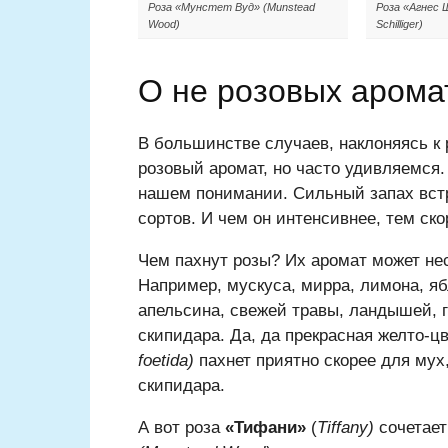
Роза «Мунстет Вуд» (Munstead
Роза «Агнес 
Wood)
Schilliger)
О не розовых арома
В большинстве случаев, наклоняясь к
розовый аромат, но часто удивляемся. 
нашем понимании. Сильный запах встр
сортов. И чем он интенсивнее, тем ско
Чем пахнут розы? Их аромат может не
Например, мускуса, мирра, лимона, яб
апельсина, свежей травы, ландышей, г
скипидара. Да, да прекрасная желто-ц
foetida)
пахнет приятно скорее для мух
скипидара.
А вот роза
«Тифани»
(
Tiffany)
сочетает