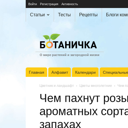
Войти
Регистрация
Активность
Статьи
Тесты
Рецепты
Блоги ко
О мире растений и загородной жизни
Главная
Алфавит
Календари
Специальные
Цветник и ландшафт
Цветы многолетние
Чем п
Чем пахнут роз
ароматных сорт
запахах