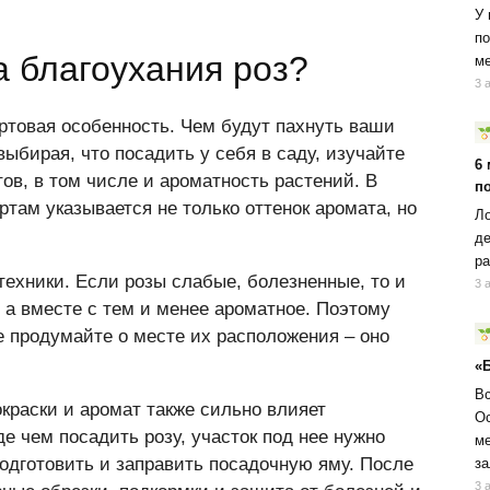
У 
по
а благоухания роз?
ме
3 
ортовая особенность. Чем будут пахнуть ваши
выбирая, что посадить у себя в саду, изучайте
6
ов, в том числе и ароматность растений. В
п
ртам указывается не только оттенок аромата, но
Ло
де
ра
отехники. Если розы слабые, болезненные, то и
3 
, а вместе с тем и менее ароматное. Поэтому
е продумайте о месте их расположения – оно
«
Вс
окраски и аромат также сильно влияет
Ос
е чем посадить розу, участок под нее нужно
ме
одготовить и заправить посадочную яму. После
за
3 