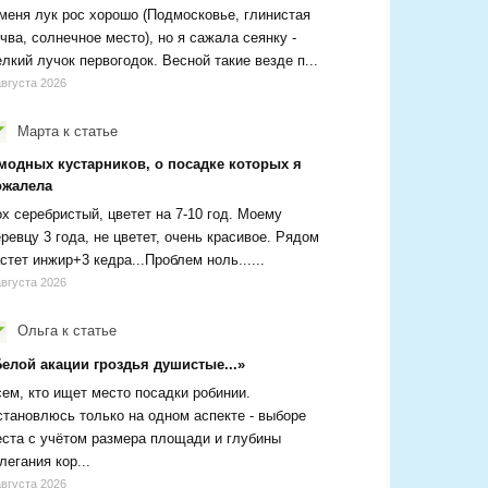
меня лук рос хорошо (Подмосковье, глинистая
чва, солнечное место), но я сажала сеянку -
лкий лучок первогодок. Весной такие везде п...
августа 2026
Марта
к статье
 модных кустарников, о посадке которых я
ожалела
х серебристый, цветет на 7-10 год. Моему
ревцу 3 года, не цветет, очень красивое. Рядом
стет инжир+3 кедра...Проблем ноль......
августа 2026
Ольга
к статье
Белой акации гроздья душистые...»
ем, кто ищет место посадки робинии.
тановлюсь только на одном аспекте - выборе
ста с учётом размера площади и глубины
легания кор...
августа 2026