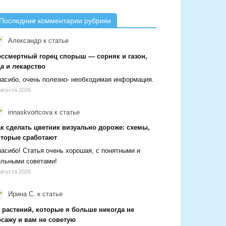
Последние комментарии рубрики
Александр
к статье
ессмертный горец спорыш — сорняк и газон,
а и лекарство
асибо, очень полезно- необходимая информация.
августа 2026
irinaskvortcova
к статье
ак сделать цветник визуально дороже: схемы,
оторые сработают
асибо! Статья очень хорошая, с понятными и
ельными советами!
августа 2026
Ирина С.
к статье
 растений, которые я больше никогда не
осажу и вам не советую