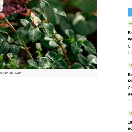
Б
ед
Сп
6 
есных запахах
К
к
Сп
д
5 
10
п