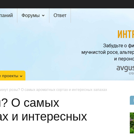
мпаний
Форумы
Ответ
 проекты
ахнут розы? О самых ароматных сортах и интересных запахах
ы? О самых
ах и интересных