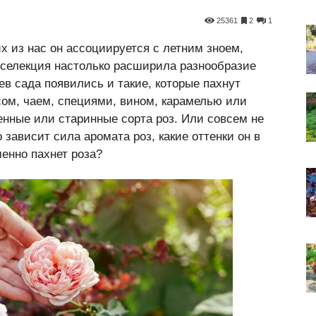
25361
2
1
их из нас он ассоциируется с летним зноем,
 селекция настолько расширила разнообразие
ев сада появились и такие, которые пахнут
сом, чаем, специями, вином, карамелью или
нные или старинные сорта роз. Или совсем не
 зависит сила аромата роз, какие оттенки он в
менно пахнет роза?