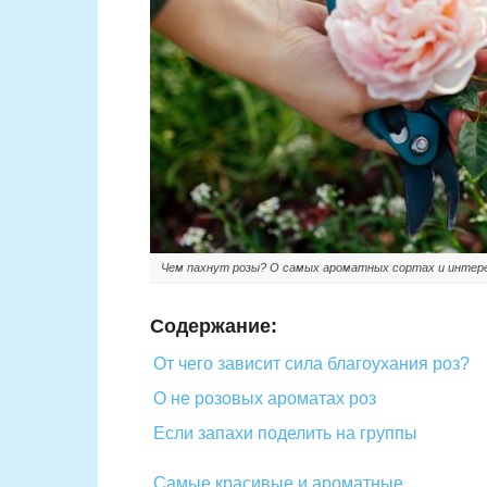
Чем пахнут розы? О самых ароматных сортах и интер
Содержание:
От чего зависит сила благоухания роз?
О не розовых ароматах роз
Если запахи поделить на группы
Самые красивые и ароматные