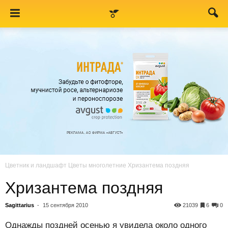
Цветник и ландшафт
Цветы многолетние
Хризантема поздняя
Хризантема поздняя
Sagittarius
-
15 сентября 2010
21039
6
0
Однажды поздней осенью я увидела около одного