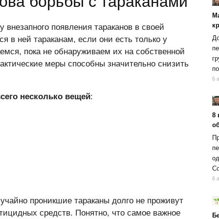
ова борьбы с тараканами
М
к
 внезапного появления тараканов в своей
До
ся в ней тараканам, если они есть только у
пе
мся, пока не обнаруживаем их на собственной
гр
актические меры способны значительно снизить
по
6 
всего несколько вещей
:
8 
об
Пр
пе
од
Со
6 
случайно проникшие тараканы долго не проживут
тицидных средств. Понятно, что самое важное
Б