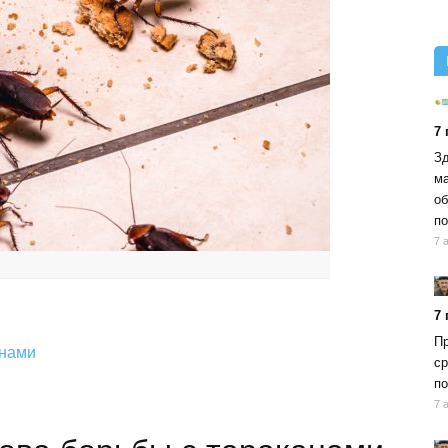
7
Зд
ма
об
по
7 
7
Пр
анами
ср
по
7 