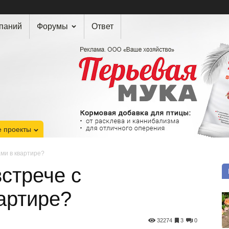
мпаний
Форумы
Ответ
 проекты
ами в квартире?
встрече с
артире?
32274
3
0