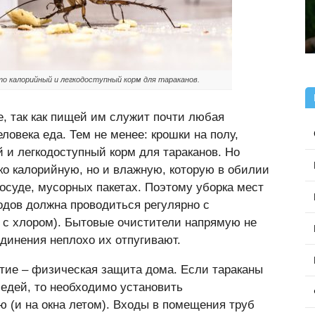
это калорийный и легкодоступный корм для тараканов.
е, так как пищей им служит почти любая
еловека еда. Тем не менее: крошки на полу,
 и легкодоступный корм для тараканов. Но
ко калорийную, но и влажную, которую в обилии
осуде, мусорных пакетах. Поэтому уборка мест
одов должна проводиться регулярно с
с хлором). Бытовые очистители напрямую не
динения неплохо их отпугивают.
тие – физическая защита дома. Если тараканы
седей, то необходимо установить
ю (и на окна летом). Входы в помещения труб