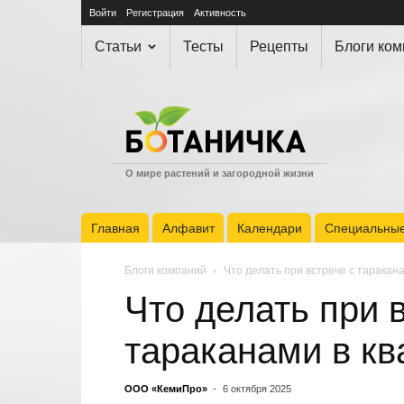
Войти
Регистрация
Активность
Статьи
Тесты
Рецепты
Блоги ко
О мире растений и загородной жизни
Главная
Алфавит
Календари
Специальные
Блоги компаний
Что делать при встрече с таракан
Что делать при 
тараканами в кв
ООО «КемиПро»
-
6 октября 2025