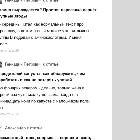
Геннадий Петрович
к статье
алина вырождается? Простая пересадка вернёт
рупные ягоды
 середины читал как нормальный текст про
ресадку, а потом раз - и малине уже витамины
уппы В подавай с аминокислотами. У меня
сле...
августа 2026
Геннадий Петрович
к статье
вредителей капусты: как обнаружить, чем
работать и как не потерять урожай
о фонарик вечером - дельно, только жена в
рвый раз чуть скалку не взяла, когда я в
иннадцать ночи по капусте с налобником полз.
в...
августа 2026
Александр
к статье
ессмертный горец спорыш — сорняк и газон,