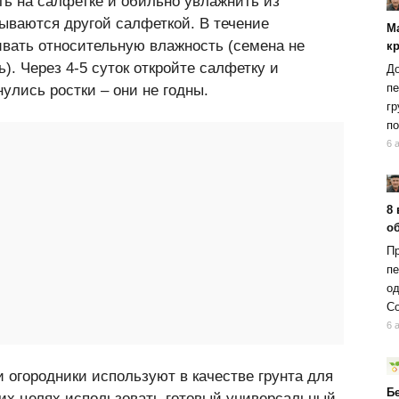
ь на салфетке и обильно увлажнить из
ываются другой салфеткой. В течение
М
вать относительную влажность (семена не
к
). Через 4-5 суток откройте салфетку и
До
пе
улись ростки – они не годны.
гр
по
6 
8 
об
Пр
пе
од
Со
6 
и огородники используют в качестве грунта для
Б
ких целях использовать готовый универсальный