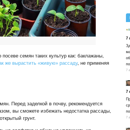
7
Зд
ма
 посеве семян таких культур как: баклажаны,
об
ак же вырастить «живую» рассаду
, не применяя
по
7 
7
Пр
мян. Перед заделкой в почву, рекомендуется
ср
азом, вы сможете избежать недостатка рассады,
по
открытый грунт.
7 