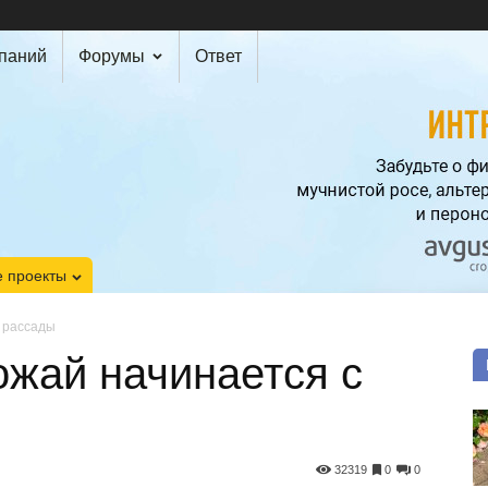
мпаний
Форумы
Ответ
 проекты
 рассады
ожай начинается с
32319
0
0