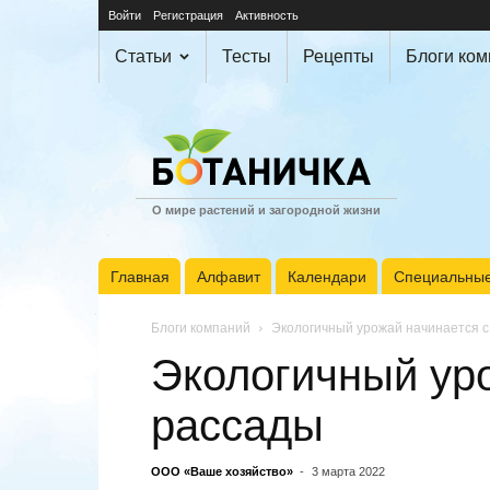
Войти
Регистрация
Активность
Статьи
Тесты
Рецепты
Блоги ко
О мире растений и загородной жизни
Главная
Алфавит
Календари
Специальные
Блоги компаний
Экологичный урожай начинается с
Экологичный ур
рассады
ООО «Ваше хозяйство»
-
3 марта 2022