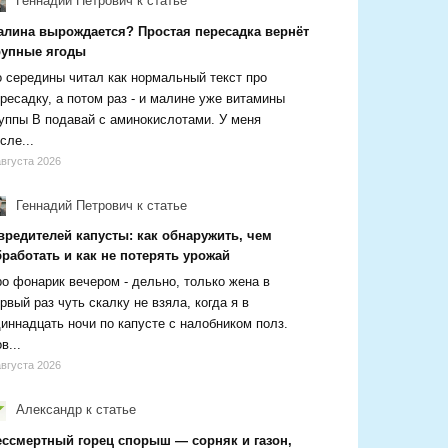
Геннадий Петрович
к статье
алина вырождается? Простая пересадка вернёт
рупные ягоды
 середины читал как нормальный текст про
ресадку, а потом раз - и малине уже витамины
уппы В подавай с аминокислотами. У меня
сле...
августа 2026
Геннадий Петрович
к статье
вредителей капусты: как обнаружить, чем
работать и как не потерять урожай
о фонарик вечером - дельно, только жена в
рвый раз чуть скалку не взяла, когда я в
иннадцать ночи по капусте с налобником полз.
в...
августа 2026
Александр
к статье
ессмертный горец спорыш — сорняк и газон,