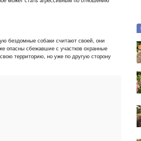
ное может стать агрессивным по отношению
рую бездомные собаки считают своей, они
кже опасны сбежавшие с участков охранные
свою территорию, но уже по другую сторону