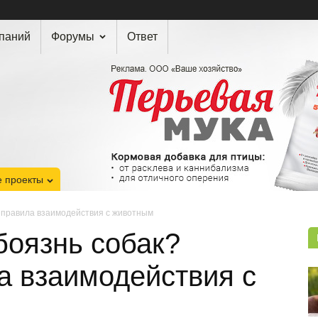
мпаний
Форумы
Ответ
 проекты
 правила взаимодействия с животным
боязнь собак?
а взаимодействия с