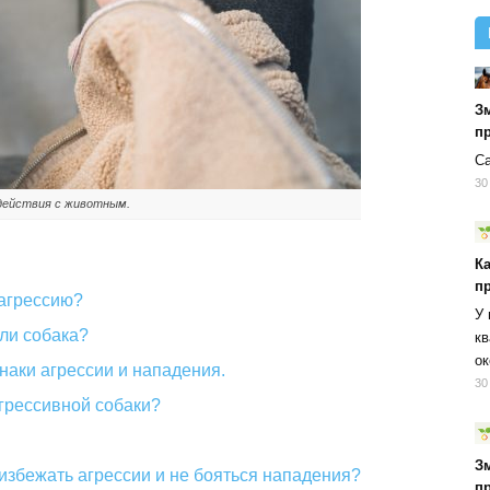
Зм
п
Са
30
одействия с животным.
Ка
пр
 агрессию?
У 
 ли собака?
кв
ок
наки агрессии и нападения.
30
агрессивной собаки?
Зм
 избежать агрессии и не бояться нападения?
п