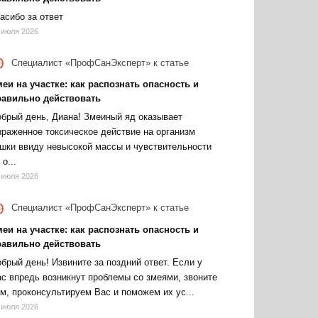
асибо за ответ
 июля 2026
Специалист «ПрофСанЭксперт»
к статье
еи на участке: как распознать опасность и
равильно действовать
брый день, Диана! Змеиный яд оказывает
раженное токсическое действие на организм
шки ввиду невысокой массы и чувствительности
 о...
 июля 2026
Специалист «ПрофСанЭксперт»
к статье
еи на участке: как распознать опасность и
равильно действовать
брый день! Извините за поздний ответ. Если у
с впредь возникнут проблемы со змеями, звоните
м, проконсультируем Вас и поможем их ус...
 июля 2026