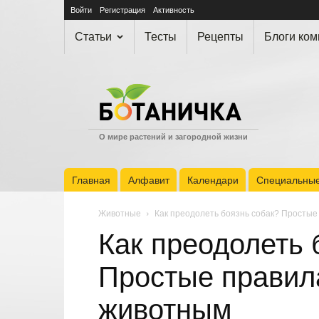
Войти
Регистрация
Активность
Статьи
Тесты
Рецепты
Блоги ко
О мире растений и загородной жизни
Главная
Алфавит
Календари
Специальные
Животные
Как преодолеть боязнь собак? Простые
Как преодолеть 
Простые правил
животным