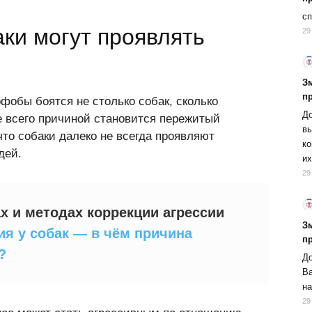
сп
аки могут проявлять
29
Зм
п
фобы боятся не столько собак, сколько
До
е всего причиной становится пережитый
вы
что собаки далеко не всегда проявляют
ко
дей.
их
29
х и методах коррекции агрессии
Зм
ия у собак — в чём причина
п
?
До
Ва
на
29