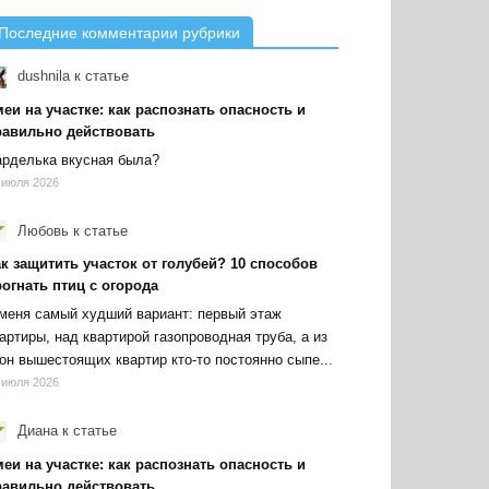
Последние комментарии рубрики
dushnila
к статье
еи на участке: как распознать опасность и
равильно действовать
рделька вкусная была?
 июля 2026
Любовь
к статье
к защитить участок от голубей? 10 способов
огнать птиц с огорода
меня самый худший вариант: первый этаж
артиры, над квартирой газопроводная труба, а из
он вышестоящих квартир кто-то постоянно сыпе...
 июля 2026
Диана
к статье
еи на участке: как распознать опасность и
равильно действовать