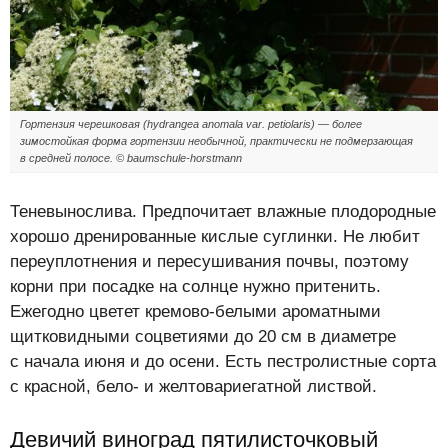
Гортензия черешковая (hydrangea anomala var. petiolaris) — более
зимостойкая форма гортензии необычной, практически не подмерзающая
в средней полосе. © baumschule-horstmann
Теневынослива. Предпочитает влажные плодородные
хорошо дренированные кислые суглинки. Не любит
переуплотнения и пересушивания почвы, поэтому
корни при посадке на солнце нужно притенить.
Ежегодно цветет кремово-белыми ароматными
щитковидными соцветиями до 20 см в диаметре
с начала июня и до осени. Есть пестролистные сорта
с красной, бело- и желтовариегатной листвой.
Девичий виноград пятилисточковый