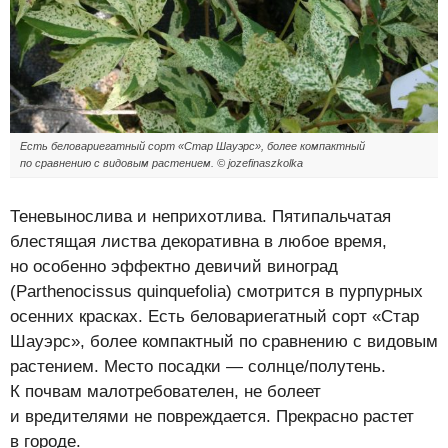
Есть беловариегатный сорт «Стар Шауэрс», более компактный
по сравнению с видовым растением. © jozefinaszkolka
Теневынослива и неприхотлива. Пятипальчатая
блестящая листва декоративна в любое время,
но особенно эффектно девичий виноград
(Parthenocissus quinquefolia) смотрится в пурпурных
осенних красках. Есть беловариегатный сорт «Стар
Шауэрс», более компактный по сравнению с видовым
растением. Место посадки — солнце/полутень.
К почвам малотребователен, не болеет
и вредителями не повреждается. Прекрасно растет
в городе.