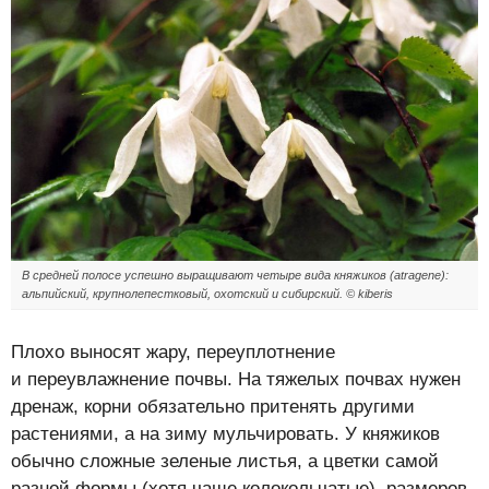
В средней полосе успешно выращивают четыре вида княжиков (atragene):
альпийский, крупнолепестковый, охотский и сибирский. © kiberis
Плохо выносят жару, переуплотнение
и переувлажнение почвы. На тяжелых почвах нужен
дренаж, корни обязательно притенять другими
растениями, а на зиму мульчировать. У княжиков
обычно сложные зеленые листья, а цветки самой
разной формы (хотя чаще колокольчатые), размеров