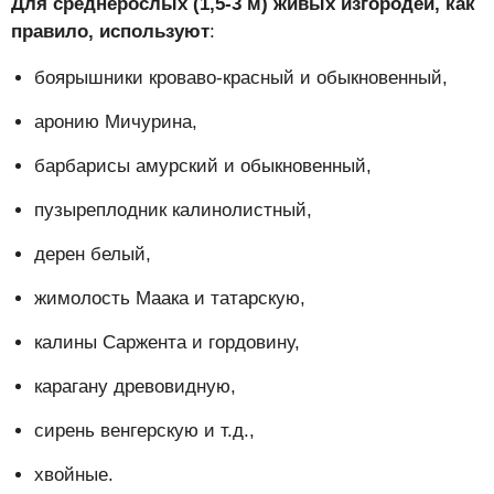
Для среднерослых (1,5-3 м) живых изгородей, как
правило, используют
:
боярышники кроваво-красный и обыкновенный,
аронию Мичурина,
барбарисы амурский и обыкновенный,
пузыреплодник калинолистный,
дерен белый,
жимолость Маака и татарскую,
калины Саржента и гордовину,
карагану древовидную,
сирень венгерскую и т.д.,
хвойные.