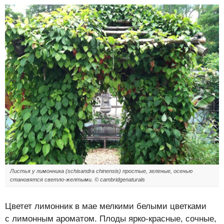
Листья у лимонника (schisandra chinensis) простые, зеленые, осенью
становятся светло-желтыми. © cambridgenaturals
Цветет лимонник в мае мелкими белыми цветками
с лимонным ароматом. Плоды ярко-красные, сочные,