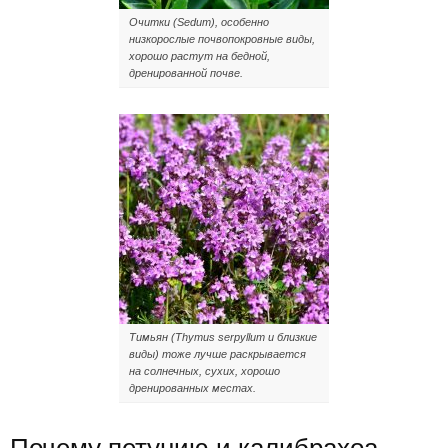
Очитки (Sedum), особенно
низкорослые почвопокровные виды,
хорошо растут на бедной,
дренированной почве.
Тимьян (Thymus serpyllum и близкие
виды) тоже лучше раскрывается
на солнечных, сухих, хорошо
дренированных местах.
Почему петунию и калибрахоа