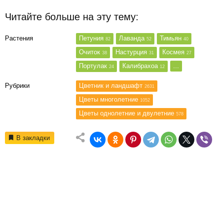
Читайте больше на эту тему:
Растения
Петуния
Лаванда
Тимьян
82
52
40
Очиток
Настурция
Космея
38
31
27
Портулак
Калибрахоа
...
24
12
Рубрики
Цветник и ландшафт
2631
Цветы многолетние
1052
Цветы однолетние и двулетние
578
В закладки