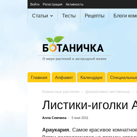
Войти
Регистрация
Активность
Статьи
Тесты
Рецепты
Блоги ко
О мире растений и загородной жизни
Главная
Алфавит
Календари
Специальные
Комнатные растения
Декоративно-лиственные
Листики-иголки 
Алла Семчина
-
5 мая 2011
Араукария
. Самое красивое комнатное