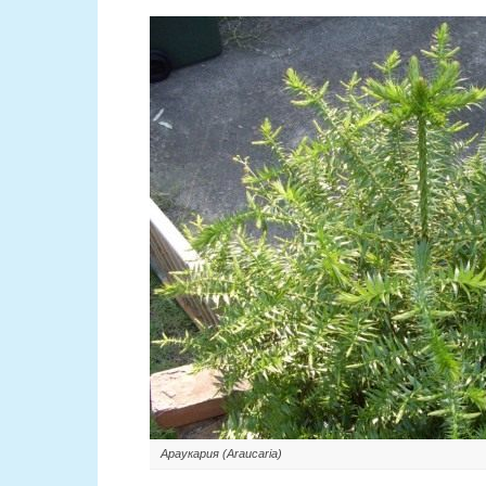
Араукария (Araucaria)