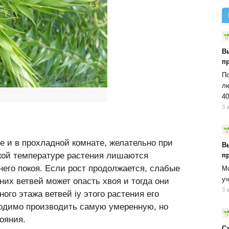
В
п
По
лю
40
3 
е и в прохладной комнате, желательно при
В
кой температуре растения лишаются
п
его покоя. Если рост продолжается, слабые
Мо
уч
них ветвей может опасть хвоя и тогда они
3 
ого этажа ветвей iy этого растения его
ходимо производить самую умеренную, но
ояния.
С