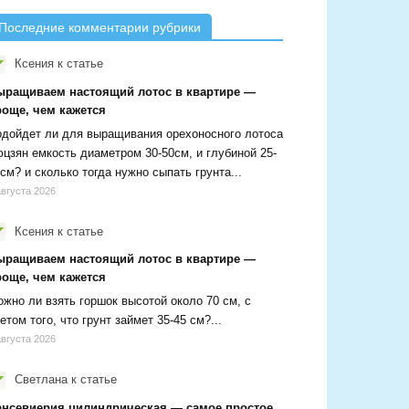
Последние комментарии рубрики
Ксения
к статье
ыращиваем настоящий лотос в квартире —
роще, чем кажется
дойдет ли для выращивания орехоносного лотоса
цзян емкость диаметром 30-50см, и глубиной 25-
см? и сколько тогда нужно сыпать грунта...
августа 2026
Ксения
к статье
ыращиваем настоящий лотос в квартире —
роще, чем кажется
жно ли взять горшок высотой около 70 см, с
етом того, что грунт займет 35-45 см?...
августа 2026
Светлана
к статье
ансевиерия цилиндрическая — самое простое