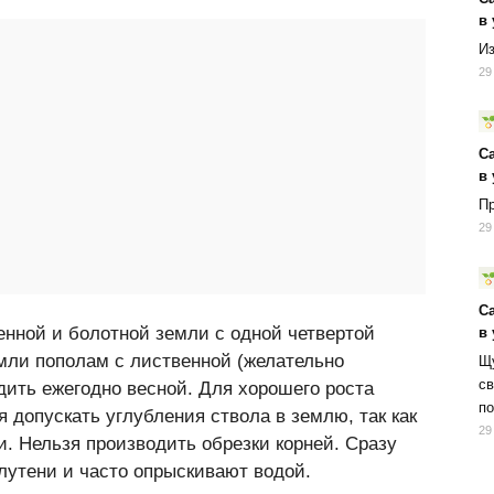
в
Из
29
С
в
Пр
29
С
нной и болотной земли с одной четвертой
в
мли пополам с лиственной (желательно
Щу
св
дить ежегодно весной. Для хорошего роста
по
 допускать углубления ствола в землю, так как
29
и. Нельзя производить обрезки корней. Сразу
лутени и часто опрыскивают водой.