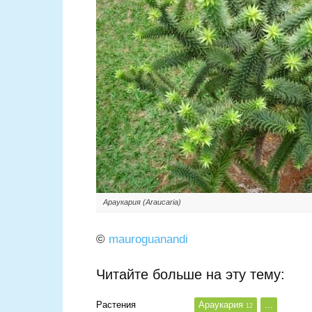
Араукария (Araucaria)
©
mauroguanandi
Читайте больше на эту тему:
Растения
Араукария
...
12