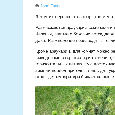
©
John Tann
Летом их переносят на открытое место,
Размножаются араукарии семенами и 
Черенки, взятые с боковых веток, даж
дают. Размножение производят в тепл
Кроме араукарии, для комнат можно р
выведенные в горшках: криптомерию, с
горизонтальных ветвях, тую восточну
зимний период пригодны лишь для ук
окон, где температура бывает не выше