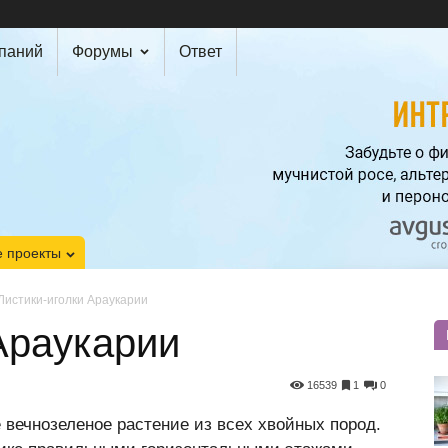
мпаний
Форумы
Ответ
 проекты
Листики-иголки Араукарии
Араукарии
16539
1
0
 вечнозеленое растение из всех хвойных пород.