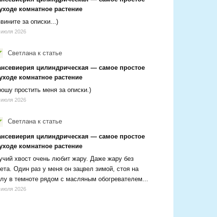
 уходе комнатное растение
вините за описки...)
 июля 2026
Светлана
к статье
ансевиерия цилиндрическая — самое простое
 уходе комнатное растение
ошу простить меня за описки.)
 июля 2026
Светлана
к статье
ансевиерия цилиндрическая — самое простое
 уходе комнатное растение
чий хвост очень любит жару. Даже жару без
ета. Один раз у меня он зацвел зимой, стоя на
лу в темноте рядом с масляным обогревателем...
 июля 2026