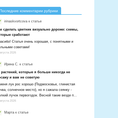
Последние комментарии рубрики
irinaskvortcova
к статье
ак сделать цветник визуально дороже: схемы,
оторые сработают
асибо! Статья очень хорошая, с понятными и
ельными советами!
августа 2026
Ирина С.
к статье
 растений, которые я больше никогда не
осажу и вам не советую
меня лук рос хорошо (Подмосковье, глинистая
чва, солнечное место), но я сажала сеянку -
лкий лучок первогодок. Весной такие везде п...
августа 2026
Марта
к статье