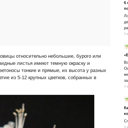
6
п
Ло
де
ра
3 
«
овицы относительно небольшие, бурого или
Вс
видные листья имеют темную окраску и
Ос
ветоносы тонкие и прямые, их высота у разных
ме
етие из 5-12 крупных цветков, собранных в
за
3 
К
к
Сп
3 