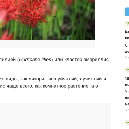
К
к
Сп
д
5 
лилией (
Hurricane lilies
) или кластер амариллис
ие виды, как ликорис чешуйчатый, лучистый и
10
п
с чаще всего, как комнатное растение, а в
У 
по
ме
3 