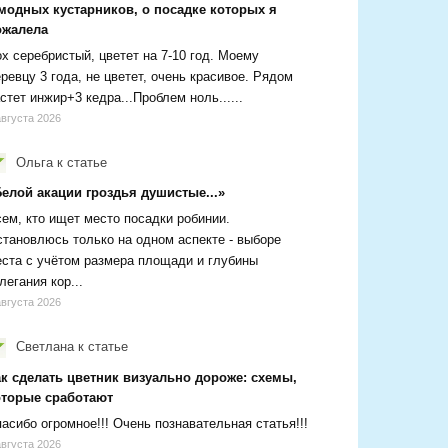
 модных кустарников, о посадке которых я
ожалела
х серебристый, цветет на 7-10 год. Моему
ревцу 3 года, не цветет, очень красивое. Рядом
стет инжир+3 кедра...Проблем ноль......
августа 2026
Ольга
к статье
Белой акации гроздья душистые...»
ем, кто ищет место посадки робинии.
тановлюсь только на одном аспекте - выборе
ста с учётом размера площади и глубины
легания кор...
августа 2026
Светлана
к статье
ак сделать цветник визуально дороже: схемы,
оторые сработают
асибо огромное!!! Очень познавательная статья!!!
августа 2026