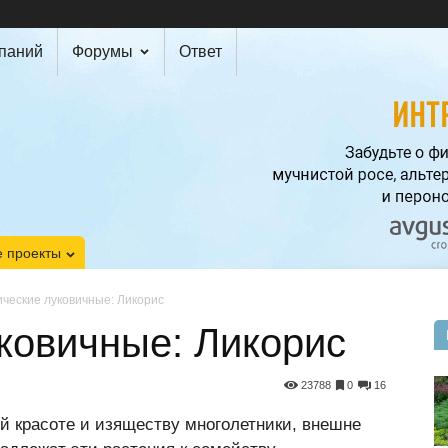
мпаний
Форумы
Ответ
 проекты
ические луковичные: Ликорис
ковичные: Ликорис
23788
0
16
й красоте и изяществу многолетники, внешне