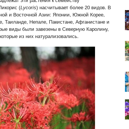
адлежат эти растения к семейству
 Ликорис (
Lycoris
) насчитывает более 20 видов. В
ной и Восточной Азии: Японии, Южной Корее,
се, Таиланде, Непале, Пакистане, Афганистане и
рые виды были завезены в Северную Каролину,
оторые из них натурализовались.