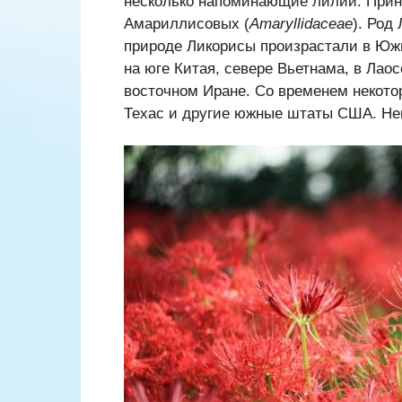
несколько напоминающие лилии. Прин
Амариллисовых (
Amaryllidaceae
). Род
природе Ликорисы произрастали в Юж
на юге Китая, севере Вьетнама, в Лао
восточном Иране. Со временем некото
Техас и другие южные штаты США. Нек