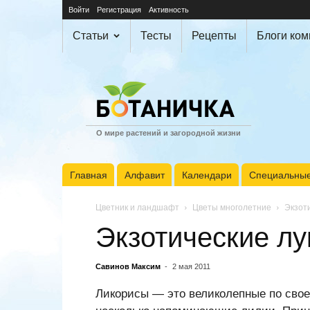
Войти
Регистрация
Активность
Статьи
Тесты
Рецепты
Блоги ко
О мире растений и загородной жизни
Главная
Алфавит
Календари
Специальные
Цветник и ландшафт
Цветы многолетние
Экзот
Экзотические лу
Савинов Максим
-
2 мая 2011
Ликорисы — это великолепные по свое