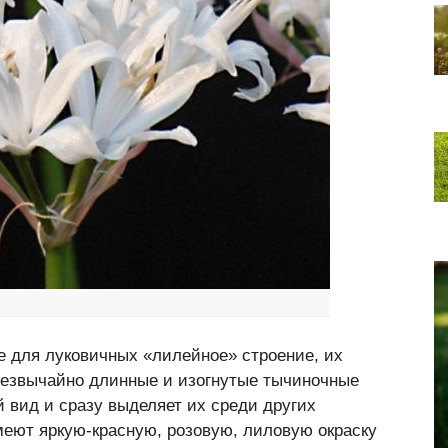
е для луковичных «лилейное» строение, их
резвычайно длинные и изогнутые тычиночные
й вид и сразу выделяет их среди других
меют яркую-красную, розовую, лиловую окраску