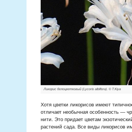
Ликорис белоцветковый (Lycoris albiflora). © T.Kiya
Хотя цветки ликорисов имеют типично
отличает необычная особенность — ч
нити. Это придает цветам экзотически
растений сада. Все виды ликорисов и