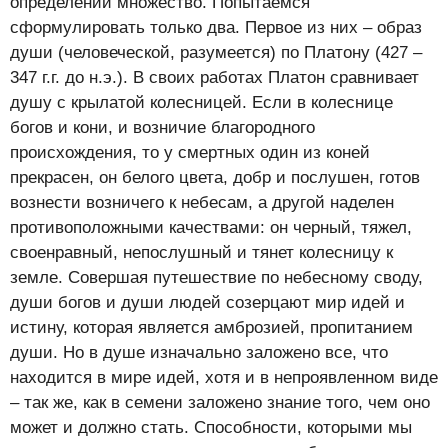
определений множество. Попытаемся
сформулировать только два. Первое из них – образ
души (человеческой, разумеется) по Платону (427 –
347 г.г. до н.э.). В своих работах Платон сравнивает
душу с крылатой колесницей. Если в колеснице
богов и кони, и возничие благородного
происхождения, то у смертных один из коней
прекрасен, он белого цвета, добр и послушен, готов
вознести возничего к небесам, а другой наделен
противоположными качествами: он черный, тяжел,
своенравный, непослушный и тянет колесницу к
земле. Совершая путешествие по небесному своду,
души богов и души людей созерцают мир идей и
истину, которая является амброзией, пропитанием
души. Но в душе изначально заложено все, что
находится в мире идей, хотя и в непроявленном виде
– так же, как в семени заложено знание того, чем оно
может и должно стать. Способности, которыми мы