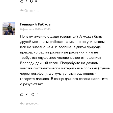
0
0
Рейтинг статьи:
Поставить оце
Ответить
Геннадий Рябков
6 февраля 2019 в 22:40
Почему именно о душе говорится? А может быть
другой механизм работает, а мы его не учитываем
или не знаем о нём. И вообще, в дикой природе
прекрасно растут различные растения и им не
требуется «душевное человеческое отношение».
Впереди дачный сезон. Попробуйте на дачном
участке систематически материть все сорняки (лучше
через мегафон), а с культурными растениями
говорите ласково. В конце дачного сезона напишите
о результатах.
+1
0
Рейтинг статьи:
Поставить оце
Ответить