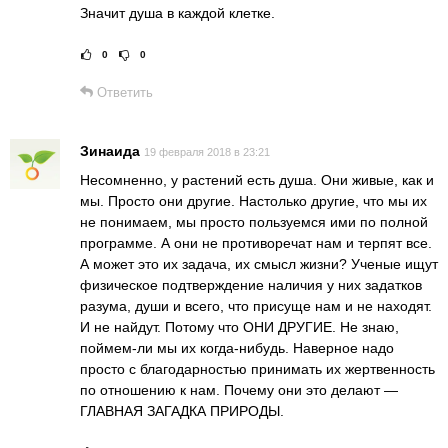
Значит душа в каждой клетке.
0
0
Рейтинг статьи:
Поставить оце
Ответить
Зинаида
19 февраля 2018 в 23:21
Несомненно, у растений есть душа. Они живые, как и
мы. Просто они другие. Настолько другие, что мы их
не понимаем, мы просто пользуемся ими по полной
программе. А они не противоречат нам и терпят все.
А может это их задача, их смысл жизни? Ученые ищут
физическое подтверждение наличия у них задатков
разума, души и всего, что присуще нам и не находят.
И не найдут. Потому что ОНИ ДРУГИЕ. Не знаю,
поймем-ли мы их когда-нибудь. Наверное надо
просто с благодарностью принимать их жертвенность
по отношению к нам. Почему они это делают —
ГЛАВНАЯ ЗАГАДКА ПРИРОДЫ.