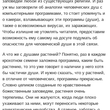
заповедей любой из существующих религий. И раз
уж мы заговорили об аналогии человеческих душ с
компьютерными программами, то стоит упомянуть и
о хакерах, взламывающих эти программы (души), а
также о всевозможных вирусах, их заражающих.
Чтобы излишне не утомлять читателя, предоставим
возможность ему самому на досуге подумать об
опасностях для человеческой души в этой связи.
А что же с душами растений? Понятно, раз в каждом
крохотном семени заложена программа, каким быть
растению, то это уже говорит о наличии у него хотя
бы частички души. И нужно сказать, что у растений,
в отличие от человеческих, программы прекрасные.
Словно целиком созданные по нравственным
божественным заповедям, растения очень
терпеливы. Они не жалуются, когда люди плохо
ухаживают за ними, могут переносить некоторые
климатические неудобства. А главное, заботясь о