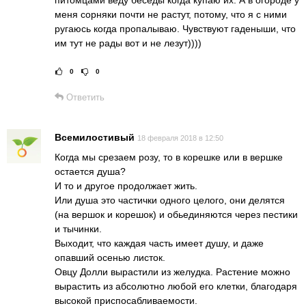
питомцами веду беседы когда купаю их. А в огороде у
меня сорняки почти не растут, потому, что я с ними
ругаюсь когда пропалываю. Чувствуют гаденыши, что
им тут не рады вот и не лезут))))
0
0
Рейтинг статьи:
Поставить оце
Ответить
Всемилостивый
18 февраля 2018 в 12:50
Когда мы срезаем розу, то в корешке или в вершке
остается душа?
И то и другое продолжает жить.
Или душа это частички одного целого, они делятся
(на вершок и корешок) и обьединяются через пестики
и тычинки.
Выходит, что каждая часть имеет душу, и даже
опавший осенью листок.
Овцу Долли вырастили из желудка. Растение можно
вырастить из абсолютно любой его клетки, благодаря
высокой приспосабливаемости.