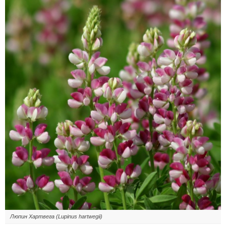
Люпин Хартвега (Lupinus hartwegii)