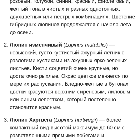
розовый, голубой, синий, красный, фиолетовый,
желтый тона в чистых и разных однотонных,
двухцветных или пестрых комбинациях. Цветение
гибридных люпинов продолжается с начала лета
до осени.
Люпин изменчивый
(
Lupinus mutabilis
) —
невысокий, густо кустистый ажурный летник с
разлогими кустиками из ажурных ярко-зеленых
листьев. Кисти соцветий очень крупные, но
достаточно рыхлые. Окрас цветков меняется по
мере их распускания. Бледно-желтые в бутонах
цветки красуются верхним сиреневым, лиловым
или синим лепестком, который постепенно
становится красным.
Люпин Хартвега
(
Lupinus hartwegii
) — более
компактный вид высотой максимум до 60 см с
разветвленными прямыми побегами и