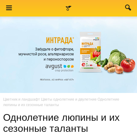
Цветник и ландшафт
Цветы однолетние и двулетние
Однолетние
люпины и их сезонные таланты
Однолетние люпины и их
сезонные таланты