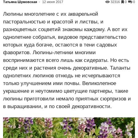
Татьяна Шумовская
-
12 июня 2017
32316
0
0
Люпины многолетние с их акварельной
пасторальностью и красотой и листвы, и
разноцветных соцветий знакомы каждому. А вот их
однолетние собратья, видовое представительство
которых куда богаче, остаются в тени садовых
фаворитов. Люпины-летники многими
воспринимаются всего лишь как сидераты. Но есть
среди них и растения очень декоративные. Таланты
однолетних люпинов отнюдь не исчерпываются
только улучшением ими почвы. Великолепное
украшение и неутомимо цветущие партнеры, такие
люпины приготовили немало приятных сюрпризов и
в выращивании, и по своей декоративности.