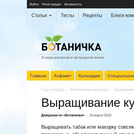
Войти
Регистрация
Активность
Статьи
Тесты
Рецепты
Блоги ко
О мире растений и загородной жизни
Главная
Алфавит
Календари
Специальные
Сад и огород
Экзотические культуры
Выращиван
Выращивание ку
Дежурная по «Ботаничке»
-
15 марта 2015
Выращивать табак или махорку совсем