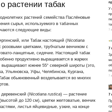
о растении табак
п
У 
пр
 однолетних растений семейства Паслёновые
пе
чения сырья, используемого в табачных
та
речаются следующие виды:
7 
виргинский, или Табак настоящий (
Nicotiana
 с розовыми цветками, трубчатым венчиком с
7
говато-ланцетные, сидячие. Настоящий табак
Зд
собенно продуктивно выращивается в жарких
ма
й выращивают южнее 55° северной широты (это,
об
по
а, Улья­новска, Уфы, Челябинска, Кургана,
7 
 Табак обыкновенный возделывается во многих
ртов.
к деревенский (
Nicotiana rustica
) — растение
7
(высотой до 120 см), цветки желтоватые, венчик
Пр
ср
астями, листья яйцевидные, узкие, на конце
по