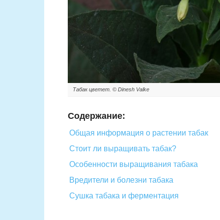
Табак цветет. © Dinesh Valke
Содержание:
Общая информация о растении табак
Стоит ли выращивать табак?
Особенности выращивания табака
Вредители и болезни табака
Сушка табака и ферментация