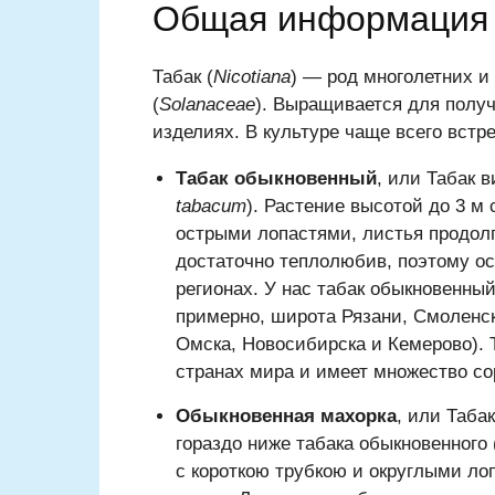
Общая информация 
Табак (
Nicotiana
) — род многолетних и
(
Solanaceae
). Выращивается для полу
изделиях. В культуре чаще всего вст
Табак обыкновенный
, или Табак 
tabacum
). Растение высотой до 3 м
острыми лопастями, листья продол
достаточно теплолюбив, поэтому о
регионах. У нас табак обыкновенны
примерно, широта Ря­зани, Смоленск
Омска, Новоси­бирска и Кемерово).
странах мира и имеет множество со
Обыкновенная махорка
, или Таба
гораздо ниже табака обыкновенного 
с короткою трубкою и округлыми лоп