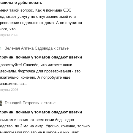
равильно действовать
меня такой вопрос. Как я понимаю СЭС
едлагает услугу по отпугивание змей или
реселение подальше от дома. А не случится
кого, что ...
августа 2026
Зеленая Аптека Садовода
к статье
 причин, почему у томатов опадают цветки
равствуйте! Спасибо, что читаете наши
териалы. Форточка для проветривания - это
язательно, конечно. А попробуйте еще
знакомить ва...
августа 2026
Геннадий Петрович
к статье
 причин, почему у томатов опадают цветки
очитал и понял: от всех семи бед - одно
едство, по 2 мл на литр. Удобно, конечно, только
мидоры мои про это не в курсе - у них цвет...