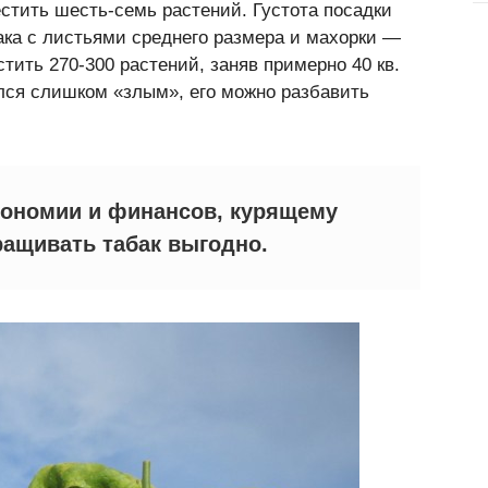
местить шесть-семь рас­тений. Густота посадки
ака с ли­стьями среднего размера и махорки —
тить 270-300 рас­тений, заняв примерно 40 кв.
ился слишком «злым», его можно разбавить
экономии и финансов, курящему
ращивать табак выгодно.