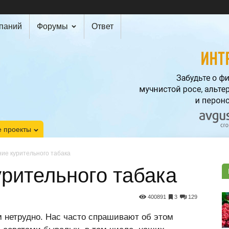
мпаний
Форумы
Ответ
 проекты
ие курительного табака
рительного табака
400891
3
129
 нетрудно. Нас часто спрашивают об этом