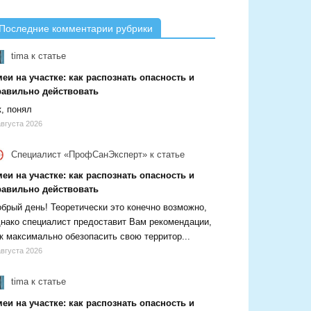
Последние комментарии рубрики
tima
к статье
еи на участке: как распознать опасность и
равильно действовать
, понял
августа 2026
Специалист «ПрофСанЭксперт»
к статье
еи на участке: как распознать опасность и
равильно действовать
брый день! Теоретически это конечно возможно,
нако специалист предоставит Вам рекомендации,
к максимально обезопасить свою территор...
августа 2026
tima
к статье
еи на участке: как распознать опасность и