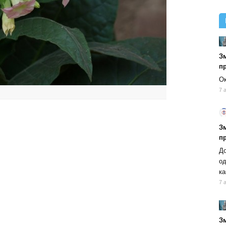
Зм
п
Ок
7 
Зм
п
До
од
ка
7 
Зм