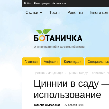
Войти
Регистрация
Активность
Статьи
Тесты
Рецепты
Блоги ко
О мире растений и загородной жизни
Главная
Алфавит
Календари
Специальные
Цветник и ландшафт
Циннии в саду — описание, в
Циннии в саду —
использование
Татьяна Шумовская
-
27 апреля 2018