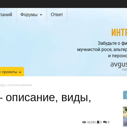
мпаний
Форумы
Ответ
 проекты
иды, использование
 описание, виды,
31243
0
0