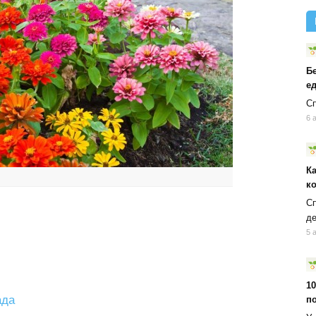
Б
ед
Сп
6 
К
к
Сп
д
5 
10
ада
п