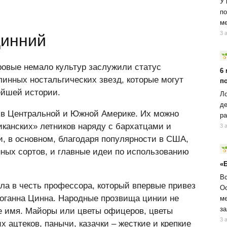
У 
по
ме
3 
цинний
овые немало культур заслужили статус
6
линных ностальгических звезд, которые могут
п
ейшей истории.
Ло
де
 в Центральной и Южной Америке. Их можно
ра
иканских» летников наряду с бархатцами и
3 
, в основном, благодаря популярности в США,
ных сортов, и главные идеи по использованию
«
Вс
ла в честь профессора, который впервые привез
Ос
Иоганна Цинна. Народные прозвища цинии не
ме
за
е имя. Майоры или цветы офицеров, цветы
3 
 ацтеков, панычи, казачки – жесткие и крепкие