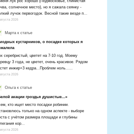
меня лук рос хорошо (Подмосковье, глинистая
чва, солнечное место), но я сажала сеянку -
лкий лучок первогодок. Весной такие везде п...
августа 2026
Марта
к статье
 модных кустарников, о посадке которых я
ожалела
х серебристый, цветет на 7-10 год. Моему
ревцу 3 года, не цветет, очень красивое. Рядом
стет инжир+3 кедра...Проблем ноль......
августа 2026
Ольга
к статье
Белой акации гроздья душистые...»
ем, кто ищет место посадки робинии.
тановлюсь только на одном аспекте - выборе
ста с учётом размера площади и глубины
легания кор...
августа 2026