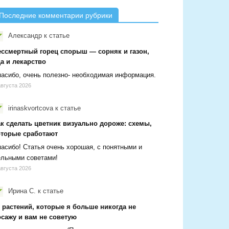
Последние комментарии рубрики
Александр
к статье
ессмертный горец спорыш — сорняк и газон,
а и лекарство
асибо, очень полезно- необходимая информация.
августа 2026
irinaskvortcova
к статье
ак сделать цветник визуально дороже: схемы,
оторые сработают
асибо! Статья очень хорошая, с понятными и
ельными советами!
августа 2026
Ирина С.
к статье
 растений, которые я больше никогда не
осажу и вам не советую