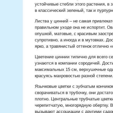
устойчивые стебли этого растения, в 
в классический зеленый, так и пурпурн
Листва у цинний – не самая привлекат
правильном уходе она не испортит. О
опушкой, матовые, с красивым заостр
супротивно, а иногда и в мутовках. Д
ярко, а травянистый оттенок отлично «
Цветение циннии типично для всего се
узнаются в компании сородичей. Дост
максимальных 15 см, верхушечные од
красуясь махровостью разной степени
Язычковые цветки с зубчатым кончиком
сворачиваться в трубочку, они достат
плотно. Центральные трубчатые цветк
черепитчатую, многорядную обертку. В
вызывают ассоциации с другими садо