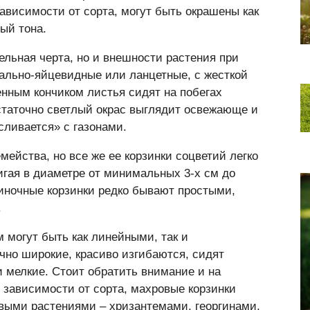
зависимости от сорта, могут быть окрашены как
ый тона.
ельная черта, но и внешности растения при
вально-яйцевидные или ланцетные, с жесткой
енным кончиком листья сидят на побегах
остаточно светлый окрас выглядит освежающе и
сливается» с газонами.
мейства, но все же ее корзинки соцветий легко
игая в диаметре от минимальных 3-х см до
иночные корзинки редко бывают простыми,
.
 могут быть как линейными, так и
очно широкие, красиво изгибаются, сидят
и мелкие. Стоит обратить внимание и на
 зависимости от сорта, махровые корзинки
выми растениями – хризантемами, георгинами,